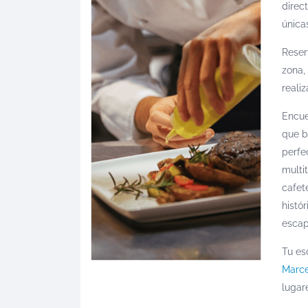
direc
únicas
Reser
zona,
reali
Encue
que b
perfe
multi
cafet
histó
escap
Tu es
Marce
lugar