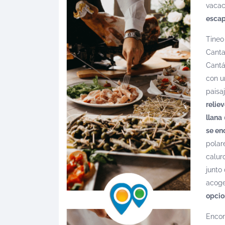
vacac
escap
Tineo
Canta
Cantá
con u
paisaj
relie
llana
d
se en
polar
calur
junto
acoge
opcio
Encon