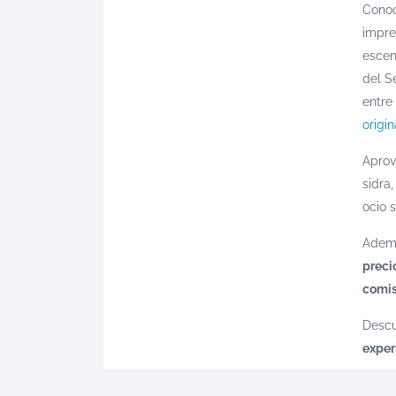
Conoc
impre
escen
del Se
entre
origin
Aprov
sidra
ocio s
Ade
preci
comis
Descu
exper