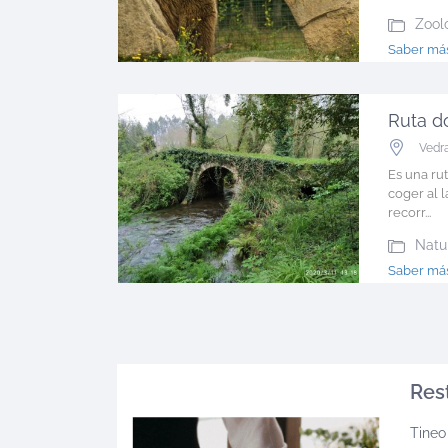
Zool
Saber más
Ruta d
Vedr
Es una ru
coger al 
recorr...
Natu
Saber más
Res
Tineo