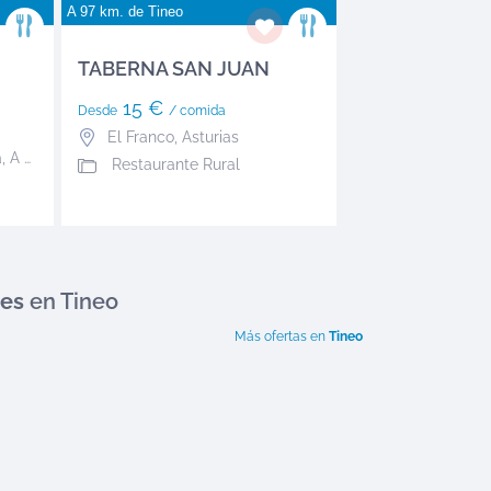
A 97 km. de
Tineo
TABERNA SAN JUAN
15 €
Desde
/ comida
El Franco
,
Asturias
a
,
A Coruña
Restaurante Rural
tes
en Tineo
Más ofertas en
Tineo