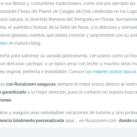
e sus fiestas y costumbres tradicionales, como son por ejemplo las q
sionante Fiesta del Pastor de Cangas de Onís celebrada en los La
ario natural, la divertida Romería del Xiringüelu en Pravia, normalm
lla, el auténtico festival de la Sidra de Nava, o la deliciosa y anim
 otros geniales eventos que debes conocer y sorpréndete con su a
ales
en nuestro blog.
echa para saborear su variada gastronomía, con platos como un fasci
, un delicioso cachopo, o un típico arroz con leche, y muchos otros
ea original, perfecta e inolvidable. Conoce los
mejores platos típico
más
con Ruralzoom aseguras
siempre el mejor precio directo al reser
o garantizado
y la mejor atención, pues el contacto en nuestro buscad
iones
.
bre y asegura unas inolvidables vacaciones de turismo y ocio proban
iencia totalmente personalizada
aquí ... en Ruralzoom.com,
donde co