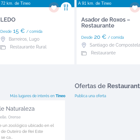
 72 km. de
Tineo
A 91 km. de
Tineo
LEDO
Asador de Roxos –
Restaurante
15 €
Desde
/ comida
20 €
Desde
/ comida
Barreiros
,
Lugo
Santiago de Compostel
Restaurante Rural
Restaurante
Ofertas
de
Restauran
Más lugares de interés en
Tineo
Publica una oferta
le Naturaleza
elle
,
Orense
de un zoológico ubicado en el
 de Outeiro de Rei Este
se ca...