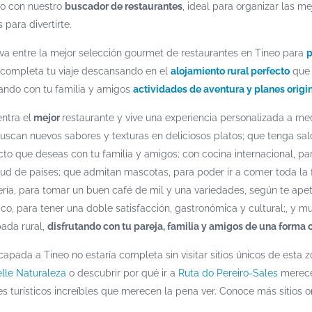
to con nuestro
buscador de restaurantes
, ideal para organizar las m
 para divertirte.
va entre la mejor selección gourmet de restaurantes en Tineo para
p
 completa tu viaje descansando en el
alojamiento rural perfecto
que 
zando con tu familia y amigos
actividades de aventura y planes origi
ntra el
mejor
restaurante y vive una experiencia personalizada a med
uscan nuevos sabores y texturas en deliciosos platos; que tenga salo
cto que deseas con tu familia y amigos; con cocina internacional, pa
tud de países; que admitan mascotas, para poder ir a comer toda la f
ería, para tomar un buen café de mil y una variedades, según te apet
rico, para tener una doble satisfacción, gastronómica y cultural;, y 
ada rural,
disfrutando con tu pareja, familia y amigos de una forma o
capada a Tineo no estaría completa sin visitar sitios únicos de esta 
lle Naturaleza
o descubrir por qué ir a
Ruta do Pereiro-Sales
merece 
es turísticos increíbles que merecen la pena ver. Conoce más sitios o