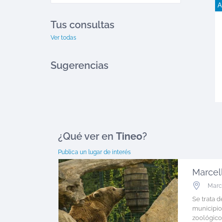
A
Tus consultas
Ver todas
Sugerencias
¿Qué ver en
Tineo
?
Publica un lugar de interés
Marcel
Marc
Se trata 
municipio
zoológico 