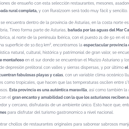
iones de ensueño con esta selección restaurantes, mesones, asadores
ada rural completa,
y con Ruralzoom será todo muy fácil y sencillo.
 se encuentra dentro de la provincia de Asturias, en la costa norte 
bria, Tineo forma parte de Asturias,
bañada por las aguas del Mar C
brica, al norte de la península Ibérica, con el puesto 21 de 50 en el 
na superficie de 10.603 km², encontramos la
espectacular provincia 
ística natural, cultural, histórica y patrimonial de gran valor, se en
ve montañoso
en el sur donde se encuentran el Mazizo Asturiano y los
e depresión prelitoral con valles y sierras dispersas, y por último
el
cuentran fabulosas playas y calas
, con un variable clima oceánico ll
es como tropicales, que hacen que las temperaturas oscilen entre 1°
osos.
Esta provincia es una auténtica maravilla
, así como también la 
 con el
gran encanto y amabilidad con la que los asturianos reciben a l
dor y cercano, disfrutarás de un ambiente único. Esto hace que, ent
nes
para disfrutar del turismo gastronomico a nivel nacional.
trar chollos de restaurantes originales para saborear sabrosos manjar