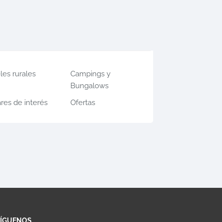
les rurales
Campings y
Bungalows
res de interés
Ofertas
SÍGUENOS