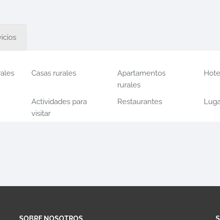
icios
rales
Casas rurales
Apartamentos
Hote
rurales
Actividades para
Restaurantes
Luga
visitar
SOBRE NOSOTROS