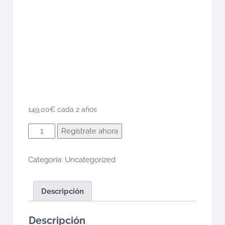
149,00
€
cada 2 años
Bienal
Regístrate ahora
(2
años)
Categoría:
Uncategorized
cantidad
Descripción
Descripción