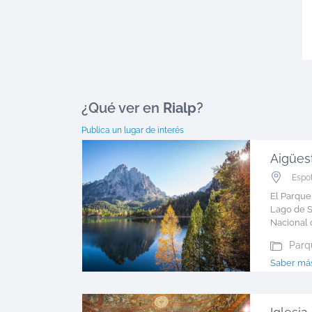
¿Qué ver en
Rialp
?
Publica un lugar de interés
Espo
El Parque
Lago de S
Nacional d
Parq
Saber más