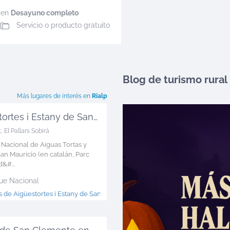
en
Desayuno completo
Servicio o producto gratuito
Blog de turismo rural
Más lugares de interés en
Rialp
Aigüestortes i Estany de Sant Mauric...
t
,
El Pallars Sobirá
 Nacional de Aiguas Tortas y
an Mauricio (en catalán, Parc
&#...
ue Nacional
 de Aigüestortes i Estany de Sant Mauric >