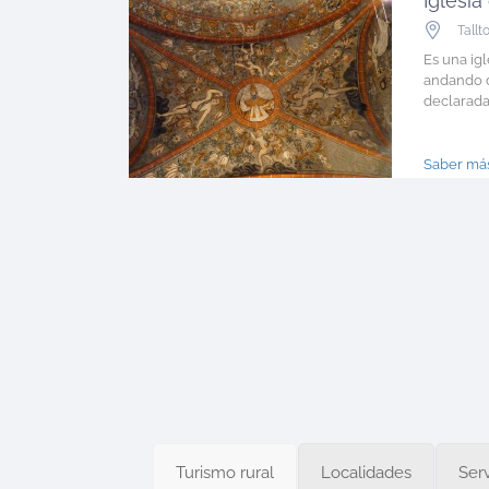
Tallt
Es una igl
andando d
declarada 
Saber más
Turismo rural
Localidades
Serv