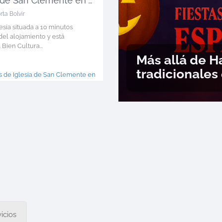
Iglesia de San Clemente en Talltorta
orta Bolvir
esia situada a 10 minutos
el alojamiento y está
Bien Cultura...
Más allá de H
tradicionales
 de Iglesia de San Clemente en Talltorta >
icios