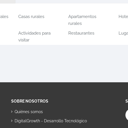
rales
Casas rurales
Apartamentos
Hote
rurales
Actividades para
Restaurantes
Luga
visitar
SOBRE NOSOTROS
Quiénes somos
DigitalGrowth - Desarrollo Tecnológico