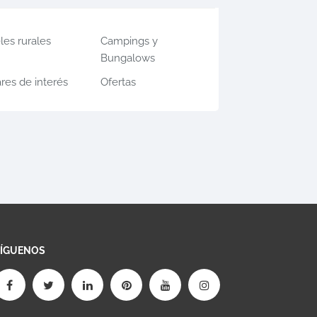
les rurales
Campings y
Bungalows
res de interés
Ofertas
SÍGUENOS