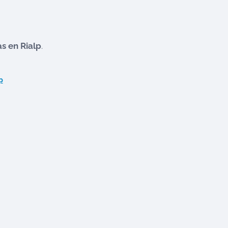
as en
Rialp
.
p