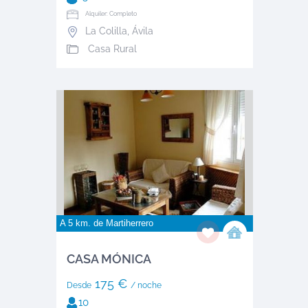
Alquiler: Completo
La Colilla
,
Ávila
Casa Rural
A 5 km. de
Martiherrero
CASA MÓNICA
175 €
Desde
/ noche
10