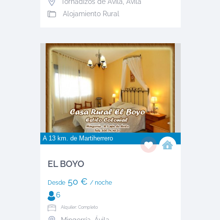
Tornadizos de Ávila
,
Ávila
Alojamiento Rural
A 13 km. de
Martiherrero
EL BOYO
50 €
Desde
/ noche
6
Alquiler: Completo
Mingorría
,
Ávila