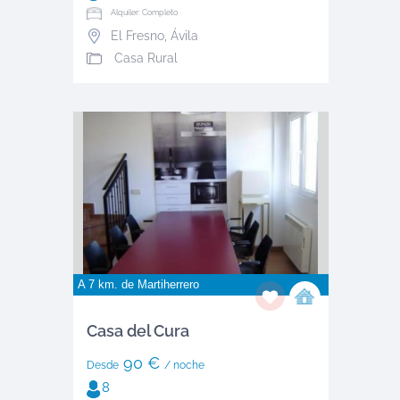
Alquiler: Completo
El Fresno
,
Ávila
Casa Rural
A 7 km. de
Martiherrero
Casa del Cura
90 €
Desde
/ noche
8