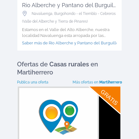
Rio Alberche y Pantano del Burguillo
Navaluenga
,
Burgohondo - el Tiemblo - Cebreros
(Valle del Alberche y Tierra de Pinares)
Estamos en el Valle del Alto Alberche, nuestra
localidad Navaluenga esta arropada por las...
Saber más de Rio Alberche y Pantano del Burguillo >
Ofertas
de
Casas rurales
en
Martiherrero
Publica una oferta
Más ofertas en
Martiherrero
GRATIS