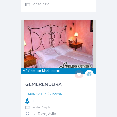
casa rural
A 17 km. de
Martiherrero
GEMERENDURA
140 €
Desde
/ noche
10
Alquiler: Completo
La Torre
,
Ávila