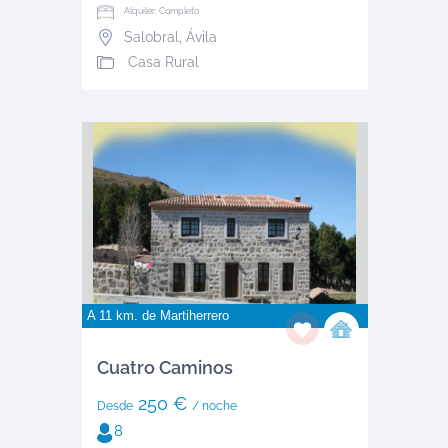
Alquiler: Completo
Salobral
,
Ávila
Casa Rural
A 11 km. de
Martiherrero
Cuatro Caminos
250 €
Desde
/ noche
8