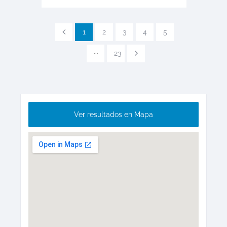
1
2
3
4
5
···
23
Ver resultados en Mapa