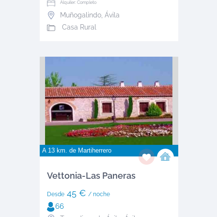
Alquiler: Completo
Muñogalindo
,
Ávila
Casa Rural
A 13 km. de
Martiherrero
Vettonia-Las Paneras
45 €
Desde
/ noche
66