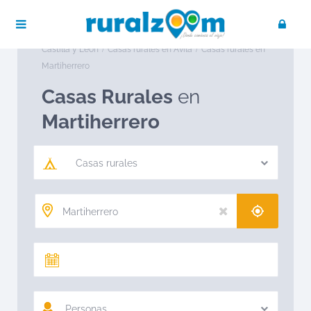
Publica tu negocio
Acceso / Registro
Ruralzoom
Casas rurales en España
Casas rurales en
Castilla y León
Casas rurales en Ávila
Casas rurales en
Martiherrero
Casas Rurales
en
Martiherrero
Casas rurales
Personas