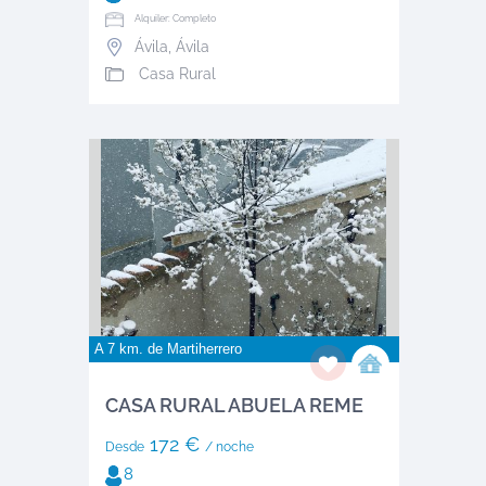
Alquiler: Completo
Ávila
,
Ávila
Casa Rural
A 7 km. de
Martiherrero
CASA RURAL ABUELA REME
172 €
Desde
/ noche
8