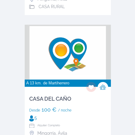
CASA RURAL
A 13 km. de
Martiherrero
CASA DEL CAÑO
100 €
Desde
/ noche
5
Alquiler: Completo
Mingorría
,
Ávila