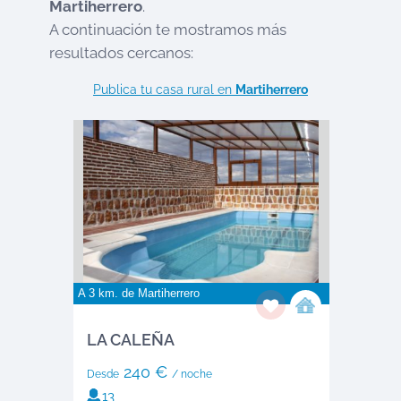
Martiherrero
.
A continuación te mostramos más
resultados cercanos:
Publica tu casa rural en
Martiherrero
A 3 km. de
Martiherrero
LA CALEÑA
240 €
Desde
/ noche
13