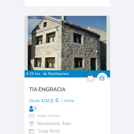
A 24 km. de
Martiherrero
TÍA ENGRACIA
102.5 €
Desde
/ noche
6
Alquiler: Completo
Navalmoral
,
Ávila
Casa Rural