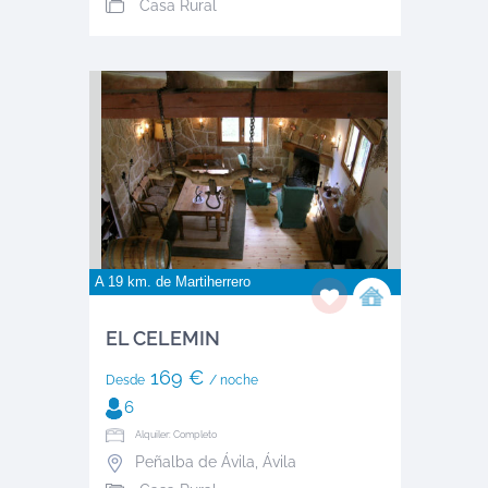
Casa Rural
A 19 km. de
Martiherrero
EL CELEMIN
169 €
Desde
/ noche
6
Alquiler: Completo
Peñalba de Ávila
,
Ávila