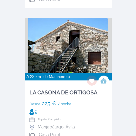
A 23 km. de
Martiherrero
LA CASONA DE ORTIGOSA
225 €
Desde
/ noche
9
Alquiler: Completo
Manjabálago
,
Ávila
Casa Rural