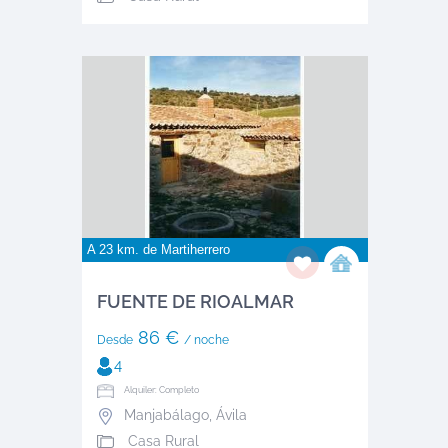
A 23 km. de
Martiherrero
FUENTE DE RIOALMAR
86 €
Desde
/ noche
4
Alquiler: Completo
Manjabálago
,
Ávila
Casa Rural