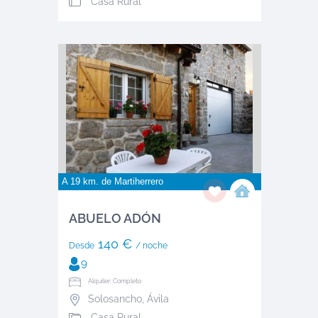
Casa Rural
A 19 km. de
Martiherrero
ABUELO ADÓN
140 €
Desde
/ noche
9
Alquiler: Completo
Solosancho
,
Ávila
Casa Rural