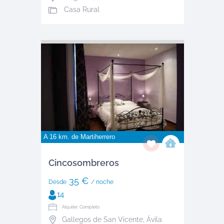
Casa Rural
A 16 km. de
Martiherrero
Cincosombreros
35 €
Desde
/ noche
14
Alquiler: Completo
Gallegos de San Vicente
,
Ávila