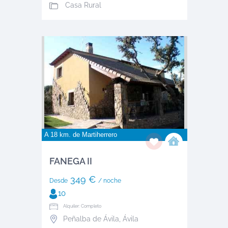
Casa Rural
A 18 km. de
Martiherrero
FANEGA II
349 €
Desde
/ noche
10
Alquiler: Completo
Peñalba de Ávila
,
Ávila