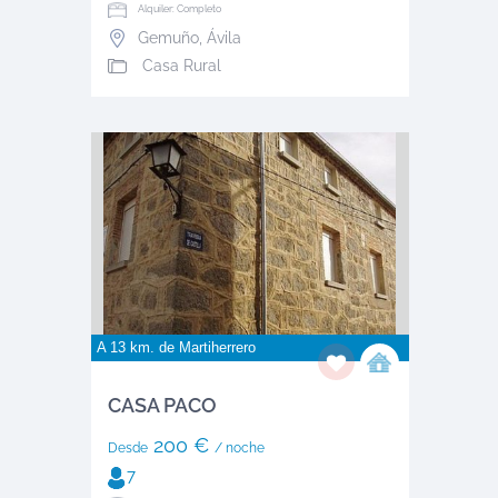
Alquiler: Completo
Gemuño
,
Ávila
Casa Rural
A 13 km. de
Martiherrero
CASA PACO
200 €
Desde
/ noche
7