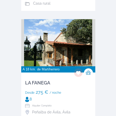
Casa rural
A 18 km. de
Martiherrero
LA FANEGA
275 €
Desde
/ noche
8
Alquiler: Completo
Peñalba de Ávila
,
Ávila