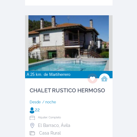
A 25 km. de
Martiherrero
CHALET RUSTICO HERMOSO
Desde
/ noche
22
Alquiler: Completo
El Barraco
,
Ávila
Casa Rural