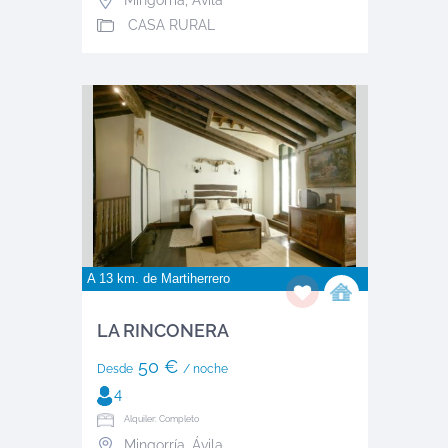
CASA RURAL
A 13 km. de
Martiherrero
LA RINCONERA
50 €
Desde
/ noche
4
Alquiler: Completo
Mingorría
,
Ávila