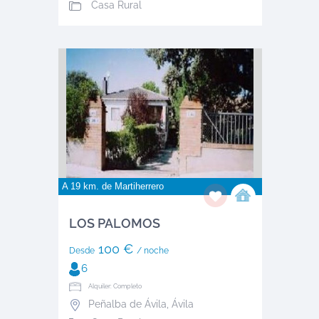
Casa Rural
A 19 km. de
Martiherrero
LOS PALOMOS
100 €
Desde
/ noche
6
Alquiler: Completo
Peñalba de Ávila
,
Ávila