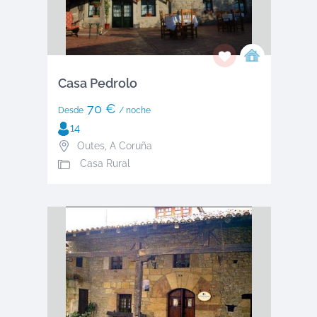
Casa Pedrolo
70 €
Desde
/ noche
14
Outes
,
A Coruña
Casa Rural