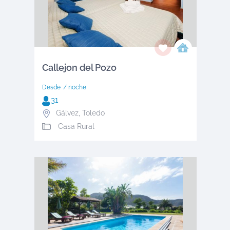
Callejon del Pozo
Desde
/ noche
31
Gálvez
,
Toledo
Casa Rural