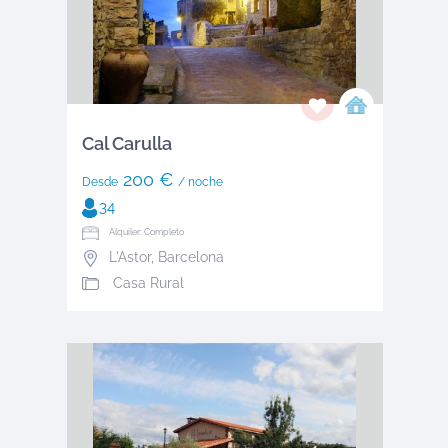
Cal Carulla
200 €
Desde
/ noche
34
Alquiler: Completo
L'Astor
,
Barcelona
Casa Rural