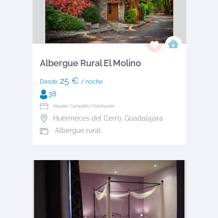
Albergue Rural El Molino
25 €
Desde
/ noche
38
Alquiler: Completo | Habitación
Huérmeces del Cerro
,
Guadalajara
Albergue rural