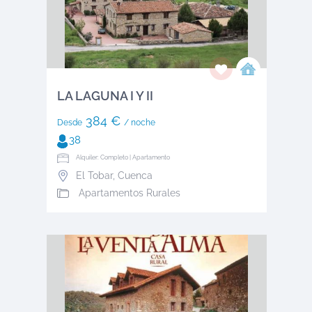
LA LAGUNA I Y II
384 €
Desde
/ noche
38
Alquiler: Completo | Apartamento
El Tobar
,
Cuenca
Apartamentos Rurales