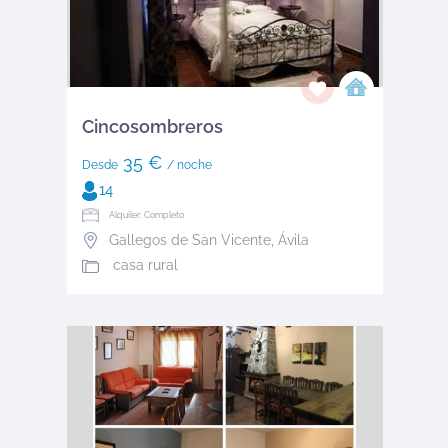
Cincosombreros
35 €
Desde
/ noche
14
Alquiler: Completo
Gallegos de San Vicente
,
Ávila
casa rural