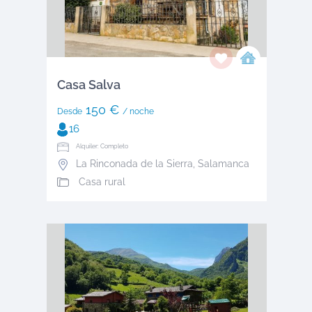
Casa Salva
150 €
Desde
/ noche
16
Alquiler: Completo
La Rinconada de la Sierra
,
Salamanca
Casa rural