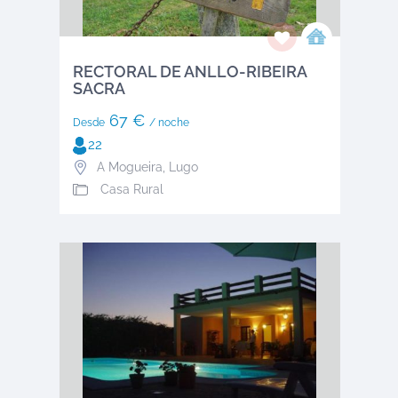
RECTORAL DE ANLLO-RIBEIRA
SACRA
67 €
Desde
/ noche
22
A Mogueira
,
Lugo
Casa Rural