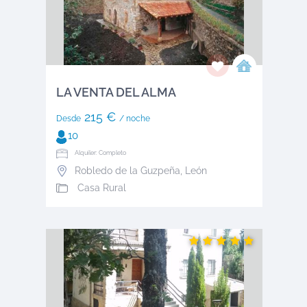
LA VENTA DEL ALMA
215 €
Desde
/ noche
10
Alquiler: Completo
Robledo de la Guzpeña
,
León
Casa Rural