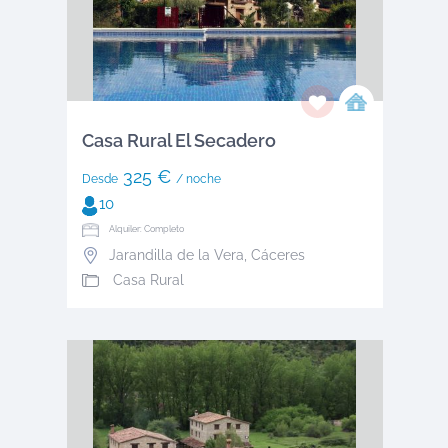
Casa Rural El Secadero
325 €
Desde
/ noche
10
Alquiler: Completo
Jarandilla de la Vera
,
Cáceres
Casa Rural