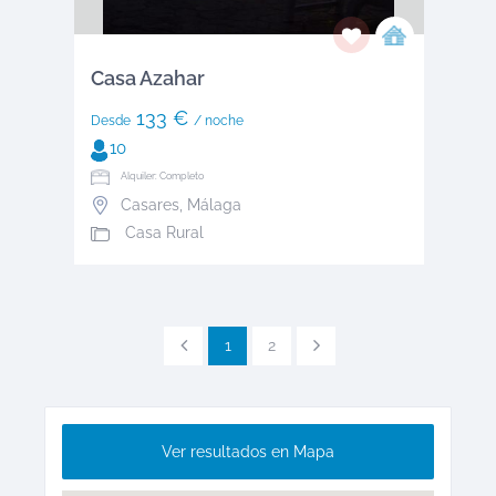
Casa Azahar
133 €
Desde
/ noche
10
Alquiler: Completo
Casares
,
Málaga
Casa Rural
1
2
Ver resultados en Mapa