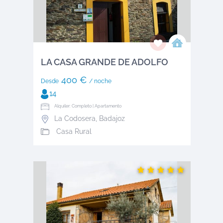
LA CASA GRANDE DE ADOLFO
400 €
Desde
/ noche
14
Alquiler: Completo | Apartamento
La Codosera
,
Badajoz
Casa Rural