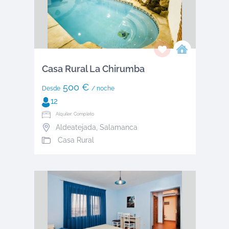
Casa Rural La Chirumba
500 €
Desde
/ noche
12
Alquiler: Completo
Aldeatejada
,
Salamanca
Casa Rural