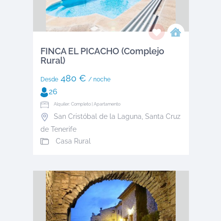
FINCA EL PICACHO (Complejo
Rural)
480 €
Desde
/ noche
26
Alquiler: Completo | Apartamento
San Cristóbal de la Laguna
,
Santa Cruz
de Tenerife
Casa Rural