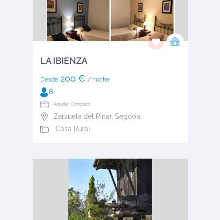
LA IBIENZA
200 €
Desde
/ noche
8
Alquiler: Completo
Zarzuela del Pinar
,
Segovia
Casa Rural