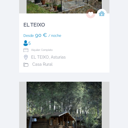
EL TEIXO
90 €
Desde
/ noche
5
Alquiler: Completo
EL TEIXO
,
Asturias
Casa Rural