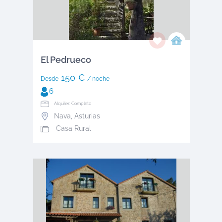
El Pedrueco
150 €
Desde
/ noche
6
Alquiler: Completo
Nava
,
Asturias
Casa Rural