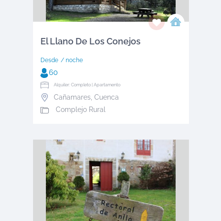
El Llano De Los Conejos
Desde
/ noche
60
Alquiler: Completo | Apartamento
Cañamares
,
Cuenca
Complejo Rural