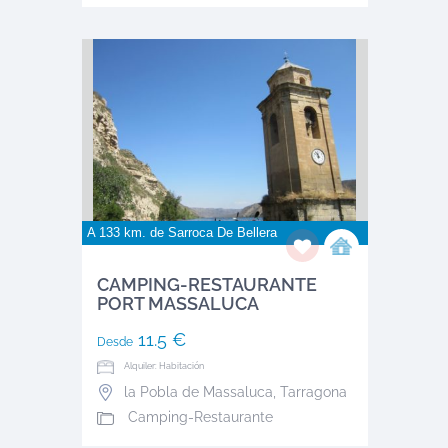
A 133 km. de
Sarroca De Bellera
CAMPING-RESTAURANTE
PORT MASSALUCA
11.5 €
Desde
Alquiler: Habitación
la Pobla de Massaluca
,
Tarragona
Camping-Restaurante