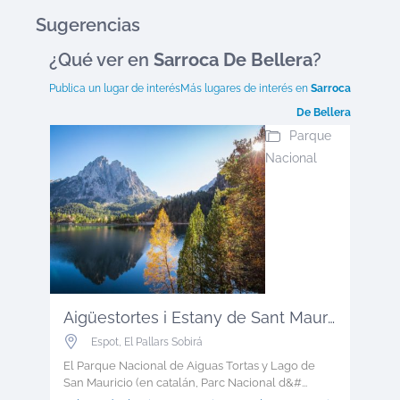
Sugerencias
¿Qué ver en
Sarroca De Bellera
?
Publica un lugar de interés
Más lugares de interés en
Sarroca
De Bellera
Parque
Nacional
Aigüestortes i Estany de Sant Mauric...
Espot
,
El Pallars Sobirá
El Parque Nacional de Aiguas Tortas y Lago de
San Mauricio (en catalán, Parc Nacional d&#...