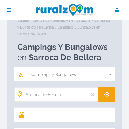
Publica tu negocio
Acceso / Registro
Ruralzoom
Campings y Bungalows en
España
Campings y Bungalows en Cataluña
Campings
y Bungalows en Lérida
Campings y Bungalows en
Sarroca de Bellera
Campings Y Bungalows
en
Sarroca De Bellera
Campings y Bungalows