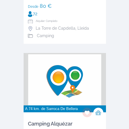
80 €
Desde
72
Alquiler: Completo
La Torre de Capdella
,
Lleida
Camping
A 74 km. de
Sarroca De Bellera
Camping Alquézar