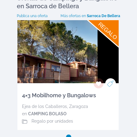
en Sarroca de Bellera
Publica una oferta
Más ofertas en
Sarroca De Bellera
REGALO
4×3 Mobilhome y Bungalows
Ejea de los Caballeros
,
Zaragoza
en
CAMPING BOLASO
Regalo por unidades