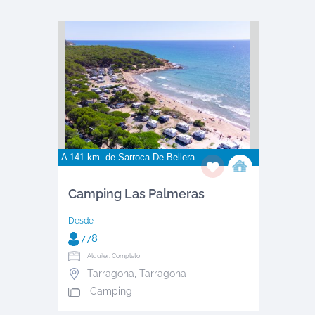
A 141 km. de
Sarroca De Bellera
Camping Las Palmeras
Desde
778
Alquiler: Completo
Tarragona
,
Tarragona
Camping