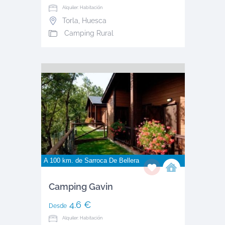
Alquiler: Habitación
Torla
,
Huesca
Camping Rural
A 100 km. de
Sarroca De Bellera
Camping Gavin
4.6 €
Desde
Alquiler: Habitación