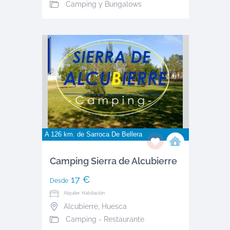
Camping y Bungalows
A 126 km. de
Sarroca De Bellera
Camping Sierra de Alcubierre
17 €
Desde
Alquiler: Habitación
Alcubierre
,
Huesca
Camping - Restaurante