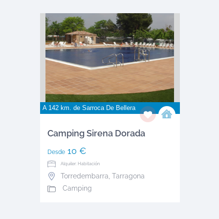
A 142 km. de
Sarroca De Bellera
Camping Sirena Dorada
10 €
Desde
Alquiler: Habitación
Torredembarra
,
Tarragona
Camping