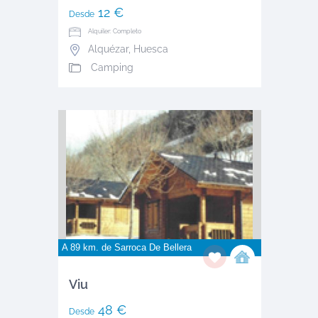
12 €
Desde
Alquiler: Completo
Alquézar
,
Huesca
Camping
A 89 km. de
Sarroca De Bellera
Viu
48 €
Desde