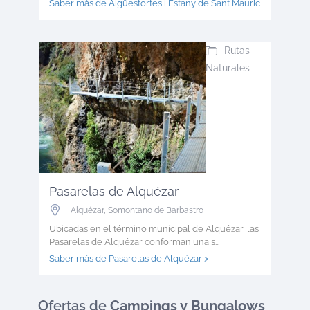
Saber más de Aigüestortes i Estany de Sant Mauric >
Rutas
Naturales
Pasarelas de Alquézar
Alquézar
,
Somontano de Barbastro
Ubicadas en el término municipal de Alquézar, las
Pasarelas de Alquézar conforman una s...
Saber más de Pasarelas de Alquézar >
Ofertas
de
Campings y Bungalows