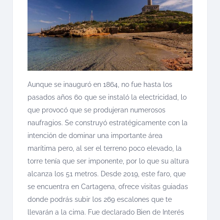
Aunque se inauguró en 1864, no fue hasta los
pasados años 60 que se instaló la electricidad, lo
que provocó que se produjeran numerosos
naufragios. Se construyó estratégicamente con la
intención de dominar una importante área
marítima pero, al ser el terreno poco elevado, la
torre tenía que ser imponente, por lo que su altura
alcanza los 51 metros. Desde 2019, este faro, que
se encuentra en Cartagena, ofrece visitas guiadas
donde podrás subir los 269 escalones que te
llevarán a la cima. Fue declarado Bien de Interés