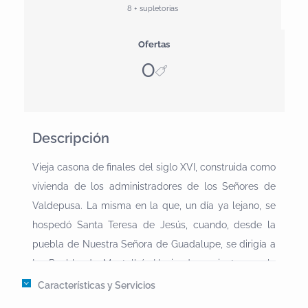
8 + supletorias
Ofertas
0
Descripción
Vieja casona de finales del siglo XVI, construida como
vivienda de los administradores de los Señores de
Valdepusa. La misma en la que, un día ya lejano, se
hospedó Santa Teresa de Jesús, cuando, desde la
puebla de Nuestra Señora de Guadalupe, se dirigía a
La Puebla de Montalbán.Haciendo conjunto con la
sublime Iglesia del siglo XVI, conforman una hermosa
Características y Servicios
plaza, memorable ejemplo de épocas