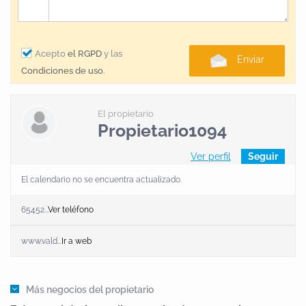
legendario don Per Afán de Rivera, adelantado de
Andalucía y fundador de la cartuja sevillana de
Nuestra Señora de Santa María de las Cuevas, sede
Acepto
el RGPD
y las
Enviar
de la cerámica de Pigman y, más recientemente, de
Condiciones de uso
.
la Exposición Universal celebrada en 1992.
El propietario
Propietario1094
Ver perfil
Seguir
El calendario no se encuentra actualizado.
65452...
Ver teléfono
www.vald...
Ir a web
Más negocios del propietario