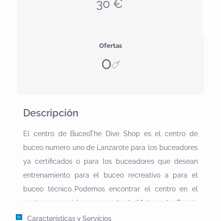
30 €
Ofertas
0
Descripción
El centro de BuceoThe Dive Shop es el centro de
buceo numero uno de Lanzarote para los buceadores
ya certificados o para los buceadores que desean
entrenamiento para el buceo recreativo a para el
buceo técnico..Podemos encontrar el centro en el
centro comercial mas grande de Matagorda, Puerto
Del Carmen en la isla hermosa de Lanzarote, islas
Características y Servicios