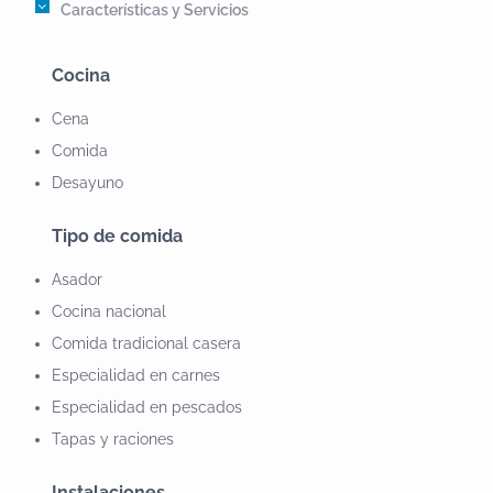
donde destacamos las berengenas con salmorejo o
Características y Servicios
el bacalao gratinado con ali-oli de miel.Nuestras
carnes están asadas sobre parrilla de piedra
Cocina
volcánica y los postres son caseros, y recuerde que si
Cena
nos visita le pagamos hasta 3 horas de aparcamiento.
Comida
Desayuno
Tipo de comida
Asador
Cocina nacional
Comida tradicional casera
Especialidad en carnes
Especialidad en pescados
Tapas y raciones
Instalaciones