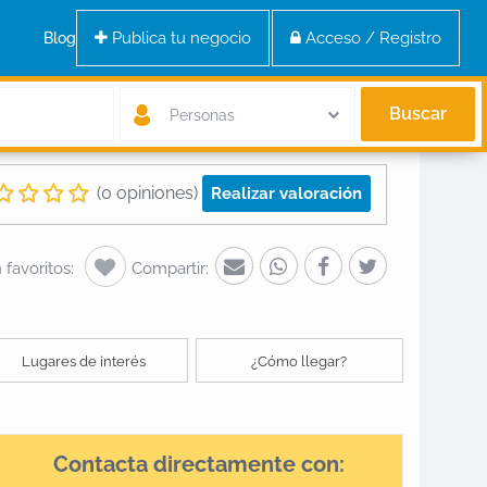
Publica tu negocio
Acceso / Registro
Blog
Buscar
Personas
(0 opiniones)
Realizar valoración
favoritos:
Compartir:
Lugares de interés
¿Cómo llegar?
Contacta directamente con: