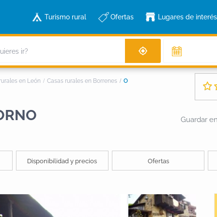
Turismo rural
Ofertas
Lugares de interés
rurales en León
Casas rurales en Borrenes
O
FORNO
Guardar en 
Disponibilidad y precios
Ofertas