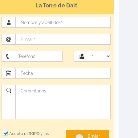
La Torre de Dalt
Acepto
el RGPD
y las
Enviar