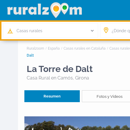
Casas rurales
Ruralzoom
España
Casas rurales en Cataluña
Casas rurale
Dalt
La Torre de Dalt
Casa Rural
en Camós, Girona
Resumen
Fotos y Vídeos