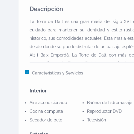
Descripción
La Torre de Dalt es una gran masia del siglo XVI, 
cuidado para mantener su identidad y estilo rústi
histórico, sus comodidades actuales. Esta masia es
desde donde se puede disfrutar de un paisaje esplén
Alt i Baix Empordà. La Torre de Dalt con más d
independientes: La Torre de Dalt I con 10 habitaciones
habitaciones. Cada alojamiento dispone de su propi
Características y Servicios
Camós, a 4 km. de Banyoles i del seu llac, i a 14
accés.Cada masia disposa de tres allotjaments in
Interior
comoditats que es poden llogar per separat o bé junt
Aire acondicionado
Bañera de hidromasaje
famílies. Aquí, vostè i els seus gaudiran de la natu
Cocina completa
Reproductor DVD
Camós, a 4 km. de Banyoles y de su lago, y a 14 k
Secador de pelo
Televisión
accesos. Cada masia dispone de tres alojamiento
servicios y comodidades. Se pueden alquilar por 