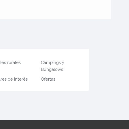
les rurales
Campings y
Bungalows
res de interés
Ofertas