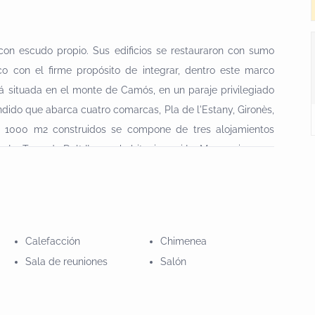
con escudo propio. Sus edificios se restauraron con sumo
co con el firme propósito de integrar, dentro este marco
tá situada en el monte de Camós, en un paraje privilegiado
dido que abarca cuatro comarcas, Pla de l'Estany, Gironès,
e 1000 m2 construidos se compone de tres alojamientos
, La Torre de Dalt II con 3 habitaciones i La Masoveria con 4
o comedor, cocina y salas de estar.Aquestes masies són a
 km. de Girona ciutat. Excel·lent comunicació i molt bon
dependents de diferent capacitat amb tots els serveis i
s, segons el nombre de persones. Ideal per colles d'amics i
Calefacción
Chimenea
ra i la tranquil·litat que de ben segur mereixen.Ubicadas en
Sala de reuniones
Salón
m. de Girona ciudad. Excelente comunicación y muy buenos
s independientes de diferente capacidad con todos los
separado o bien juntos, depende del número de personas.