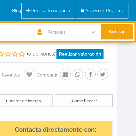
Publica tu negocio
Acceso / Registro
Blog
Buscar
Personas
(0 opiniones)
Realizar valoración
favoritos:
Compartir:
Lugares de interés
¿Cómo llegar?
Contacta directamente con: