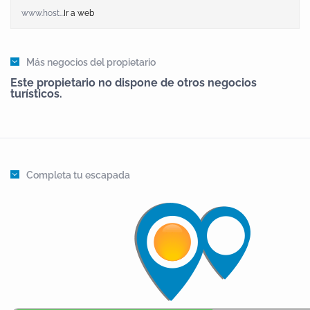
garganta de la Olla, y que el pueblo fundado, en
www.host...
Ir a web
origen se llamara, el pueblo de la garganta de la
Olla. Lo cual indicaría además que en algún tiempo,
Más negocios del propietario
la región se conoció como La Olla.Aguas abajo de la
Este propietario no dispone de otros negocios
garganta Mayor, existen los restos de una población
turísticos.
más antigua conocida como Carnaceas cuya
población fue a una zona más elevada y segura.
Queda ahora la duda, si aquella población fue la
original Ad fauces.LA COMARCA DE LA VERALa Vera
Completa tu escapada
de Plasencia, llamada comúnmente La Vera a secas,
es una comarca española situada en el noreste de la
Provincia de Cáceres, en la comunidad de
Extremadura.Geográficamente los pueblos de la
comarca de La Vera se sitúan en la vertiente sur de la
Sierra de Gredos, circunstancia que ha determinado
el clima y el medio natural característicos de este