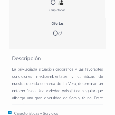
0
+ supletorias
Ofertas
0
Descripción
La privilegiada situación geográfica y las favorables
condiciones medioambientales y climáticas de
nuestra querida comarca de La Vera, determinan un
entorno único. Una variedad paisajística singular que
alberga una gran diversidad de flora y fauna. Entre
tanta riqueza natural se encuentra el Hostal Yuste en
Garganta la Olla.Pase un fin de semana en contacto
Características y Servicios