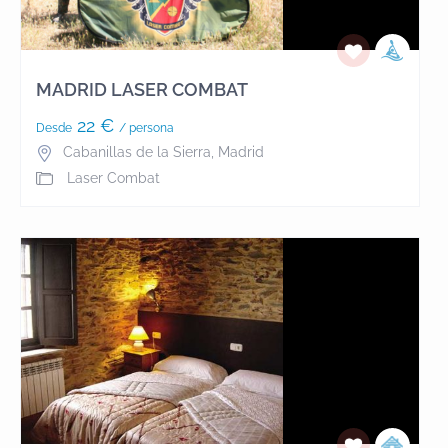
manera artesanal, tu propio queso.*
TIENTASJornadas camperas para empresas, grupos
de amigos, despedidas de soltero... Demuestra tu
MADRID LASER COMBAT
arte torero con nuestras vaquillas!!Tenemos las
22 €
Desde
/ persona
mejores instalaciones para que pases un una
Cabanillas de la Sierra
,
Madrid
divertida jornada taurina con tus amigos. Disponemos
Laser Combat
de una plaza de tientas con burladeros, gradas
cubiertas y comedor.Completa la jornada con
nuestras opciones: comidas, cenas, barra libre,
transporte o cualquier otra de nuestras actividades.*
VISITASTe invitamos a pasar unas horas con nosotros
conociendo nuestra explotación. Podrás conocer
como fabricamos de manera artesanal nuestros
quesos, como criamos y domamos nuestros caballos
y como cuidamos nuestro ganado bravo.* TIRO CON
ARCOCoordinación, puntería y concentración ¿te