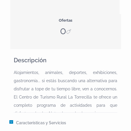
Ofertas
0
Descripción
Alojamientos, animales, deportes, exhibiciones,
gastronomía... si estás buscando una alternativa para
disfrutar a tope de tu tiempo libre, ven a conocernos.
El Centro de Turismo Rural La Torrecilla te ofrece un
completo programa de actividades para que
disfrutes de la Naturaleza de la mejor manera
posible.* PAINTBALLAcción, aventura, deporte,
Características y Servicios
estrategia, juego en equipo... disfruta de esta