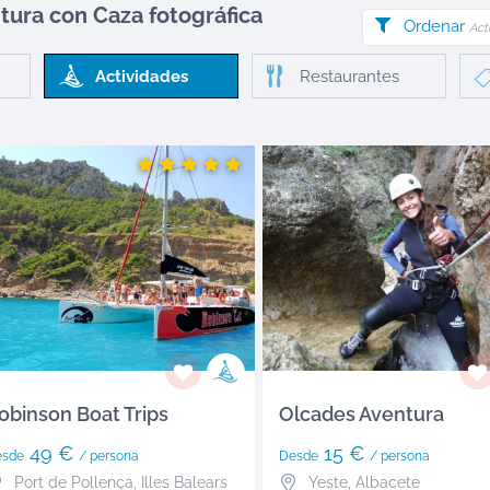
ntura
con Caza fotográfica
Ordenar
Act
Actividades
Restaurantes
obinson Boat Trips
Olcades Aventura
49 €
15 €
esde
/ persona
Desde
/ persona
Port de Pollença
,
Illes Balears
Yeste
,
Albacete