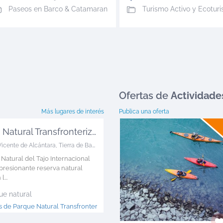
Paseos en Barco & Catamaran
Turismo Activo y Ecotur
Ofertas
de
Actividade
Más lugares de interés
Publica una oferta
Parque Natural Transfronterizo Tajo ...
Vicente de Alcántara
,
Tierra de Badajoz
 Natural del Tajo Internacional
presionante reserva natural
...
ue natural
 de Parque Natural Transfronterizo Tajo >