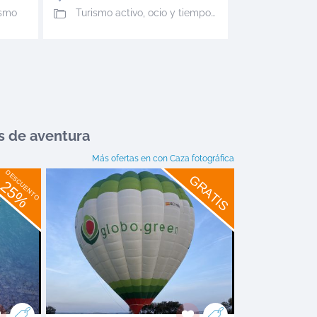
ismo
Turismo activo, ocio y tiempo libre
s de aventura
Más ofertas en
con Caza fotográfica
DESCUENTO
GRATIS
25%