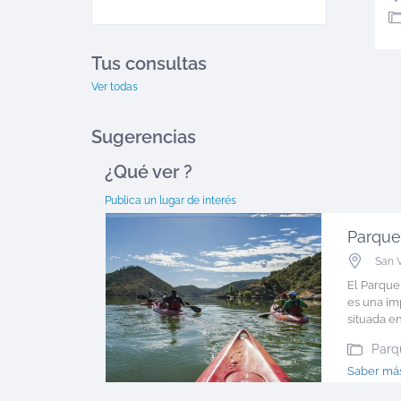
Tus consultas
Ver todas
Sugerencias
¿Qué ver
?
Publica un lugar de interés
San 
El Parque
es una im
situada en l
Parq
Saber más