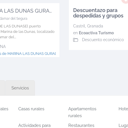
Descuentazo para
MARINA LAS DUNAS GURADAMAR
despedidas y grupos
damar del Segura
Castril
,
Granada
E LAS DUNASEl puerto
 Marina de las Dunas, localizado
en
Ecoactiva Turismo
mar del...
Descuento económico
INA
ás de MARINA LAS DUNAS GURADAMAR >
Servicios
rales
Casas rurales
Apartamentos
Hote
rurales
Actividades para
Restaurantes
Luga