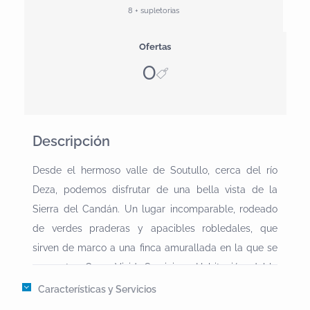
8 + supletorias
Ofertas
0
Descripción
Desde el hermoso valle de Soutullo, cerca del río
Deza, podemos disfrutar de una bella vista de la
Sierra del Candán. Un lugar incomparable, rodeado
de verdes praderas y apacibles robledales, que
sirven de marco a una finca amurallada en la que se
encuentra Casa Vixide.Servicios2 Habitación doble
con baño 2 Habitación doble con baño común
Características y Servicios
Barbacoa, chimenea Aparcamiento Cunas y trona