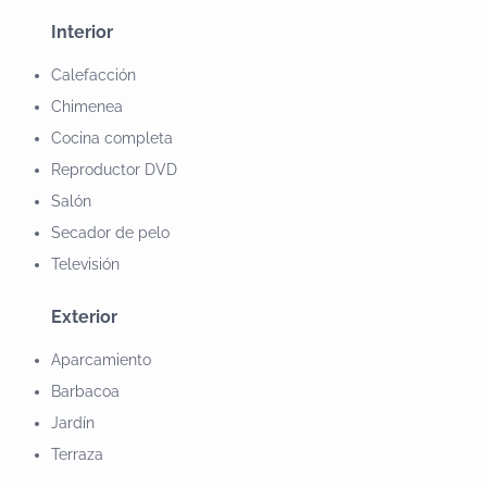
Derecho a cocina Jardin Lavadora Salón TvSe puede
Interior
alquilar la casa completa
Calefacción
Chimenea
Cocina completa
Reproductor DVD
Salón
Secador de pelo
Televisión
Exterior
Aparcamiento
Barbacoa
Jardín
Terraza