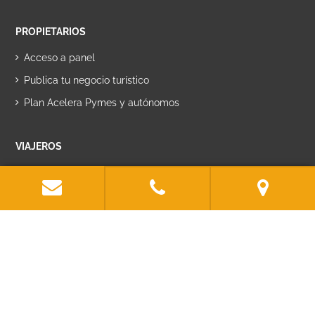
PROPIETARIOS
Acceso a panel
Publica tu negocio turístico
Plan Acelera Pymes y autónomos
VIAJEROS
Acceso a panel
Regístrate en Ruralzoom
SOBRE NOSOTROS
Quiénes somos
DigitalGrowth - Desarrollo Tecnológico