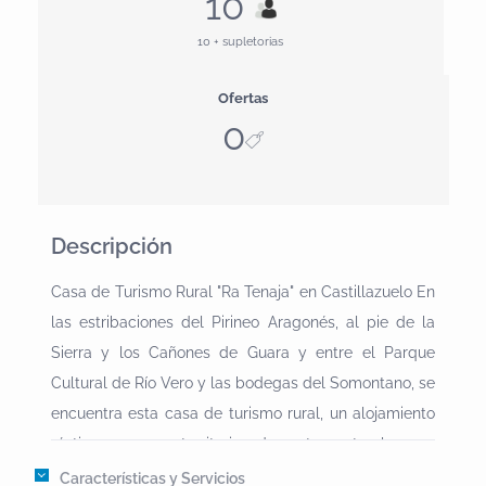
10
10 + supletorias
Ofertas
0
Descripción
Casa de Turismo Rural "Ra Tenaja" en Castillazuelo En
las estribaciones del Pirineo Aragonés, al pie de la
Sierra y los Cañones de Guara y entre el Parque
Cultural de Río Vero y las bodegas del Somontano, se
encuentra esta casa de turismo rural, un alojamiento
rústico en un territorio de arte naturaleza y
aventura.Esta acogedora vivienda de turismo rural,
Características y Servicios