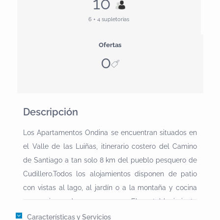
10
6 + 4 supletorias
Ofertas
0
Descripción
Los Apartamentos Ondina se encuentran situados en
el Valle de las Luiñas, itinerario costero del Camino
de Santiago a tan solo 8 km del pueblo pesquero de
Cudillero.Todos los alojamientos disponen de patio
con vistas al lago, al jardín o a la montaña y cocina
con microondas y nevera. El establecimiento
proporciona toallas y ropa de cama por un
Características y Servicios