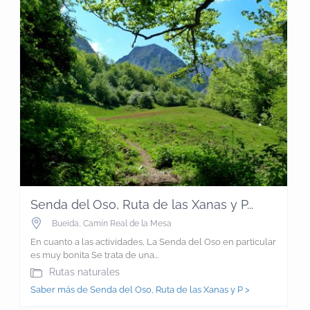
Senda del Oso, Ruta de las Xanas y P...
Bueida
,
Camín Real de la Mesa
En cuanto a las actividades, La Senda del Oso en particular
es muy bonita Se trata de una...
Rutas naturales
Saber más de Senda del Oso, Ruta de las Xanas y P >