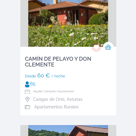
CAMÍN DE PELAYO Y DON
CLEMENTE
60 €
Desde
/ noche
65
Alquiler: Completo | Apartamento
Cangas de Onís
,
Asturias
Apartamentos Rurales