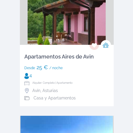
Apartamentos Aires de Avin
25 €
Desde
/ noche
4
Alquiler: Completo | Apartamento
Avín
,
Asturias
Casa y Apartamentos