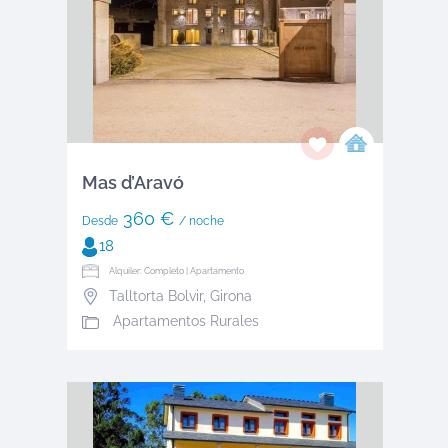
Mas d’Aravó
360 €
Desde
/ noche
18
Alquiler: Completo | Apartamento
Talltorta Bolvir
,
Girona
Apartamentos Rurales