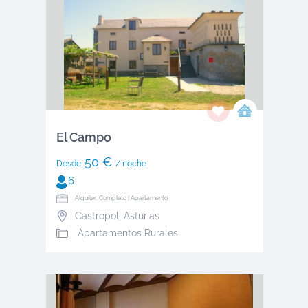
El Campo
50 €
Desde
/ noche
6
Alquiler: Completo | Apartamento
Castropol
,
Asturias
Apartamentos Rurales