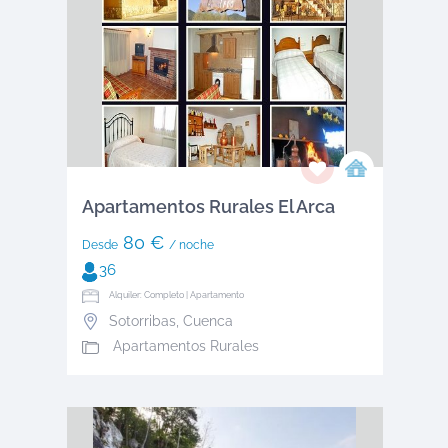
Apartamentos Rurales El Arca
80 €
Desde
/ noche
36
Alquiler: Completo | Apartamento
Sotorribas
,
Cuenca
Apartamentos Rurales