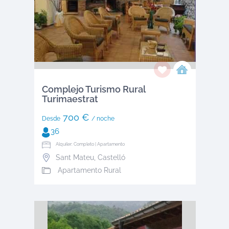
Complejo Turismo Rural
Turimaestrat
700 €
Desde
/ noche
36
Alquiler: Completo | Apartamento
Sant Mateu
,
Castelló
Apartamento Rural