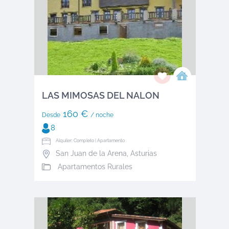
LAS MIMOSAS DEL NALON
160 €
Desde
/ noche
8
Alquiler: Completo | Apartamento
San Juan de la Arena
,
Asturias
Apartamentos Rurales