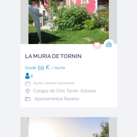
LA MURIA DE TORNIN
59 €
Desde
/ noche
4
Alquiler: Completo | Apartamento
Cangas de Onis Tornín
,
Asturias
Apartamentos Rurales