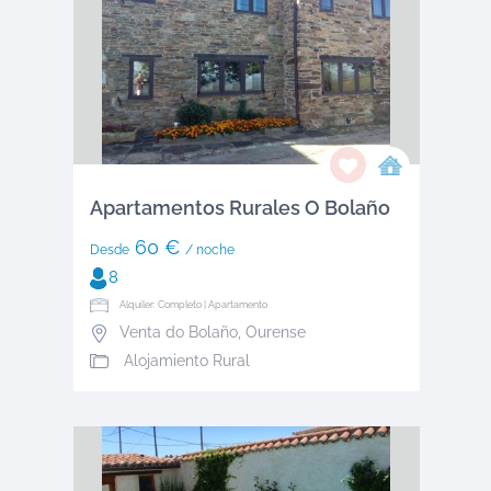
Apartamentos Rurales O Bolaño
60 €
Desde
/ noche
8
Alquiler: Completo | Apartamento
Venta do Bolaño
,
Ourense
Alojamiento Rural