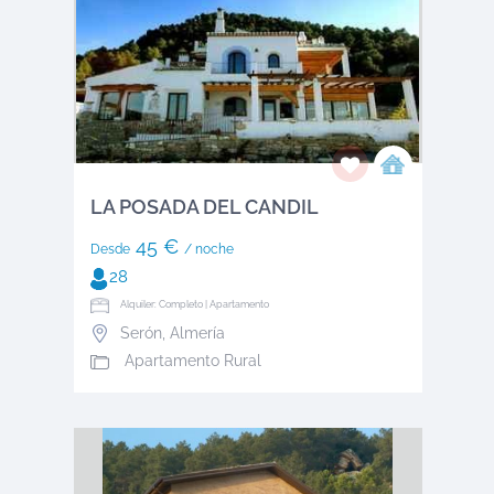
LA POSADA DEL CANDIL
45 €
Desde
/ noche
28
Alquiler: Completo | Apartamento
Serón
,
Almería
Apartamento Rural