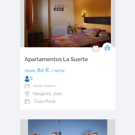
Apartamentos La Suerte
80 €
Desde
/ noche
6
Alquiler: Completo
Hinojares
,
Jaén
Casa Rural