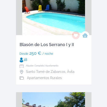
Blasón de Los Serrano I y II
250 €
Desde
/ noche
18
Alquiler: Completo | Apartamento
Santo Tomé de Zabarcos
,
Ávila
Apartamentos Rurales