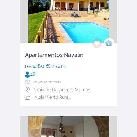
Apartamentos Navalin
80 €
Desde
/ noche
48
Alquiler: Apartamento
Tapia de Casariego
,
Asturias
Alojamiento Rural