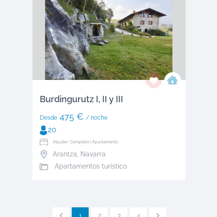
Burdingurutz I, II y III
475 €
Desde
/ noche
20
Alquiler: Completo | Apartamento
Arantza
,
Navarra
Apartamentos turístico
1
2
3
4