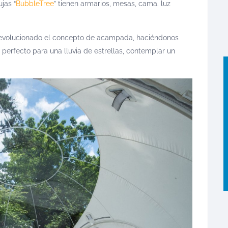
jas “
BubbleTree
” tienen armarios, mesas, cama. luz
revolucionado el concepto de acampada, haciéndonos
, perfecto para una lluvia de estrellas, contemplar un