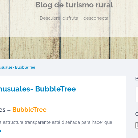
Blog de turismo rural
Descubre, disfruta ... desconecta
usuales- BubbleTree
B
inusuales- BubbleTree
es –
BubbleTree
C
as estructura transparente está diseñada para hacer que
C
a