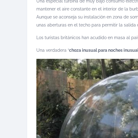
Una especial turbina de muy bajo consumo eléctri
mantener el aire constante en el interior de la burb
Aunque se aconseja su instalación en zona de somb
unas aberturas en el techo para permitir la salida d
Los turistas británicos han acudido en masa al p
Una verdadera “
choza inusual para noches inusua