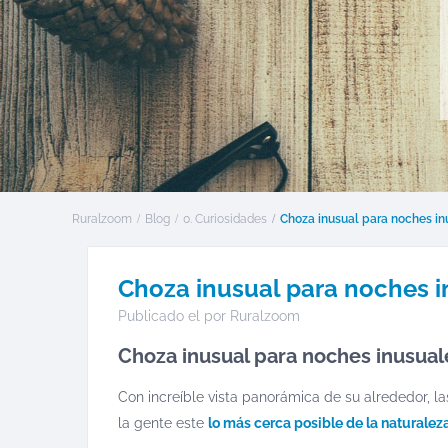
Ruralzoom
Blog
0. Curiosidades
Choza inusual para noches in
Choza inusual para noches 
Publicado el por
Ruralzoom
Choza inusual para noches inusual
Con increíble vista panorámica de su alrededor, l
la gente este
lo más cerca posible de la naturalez