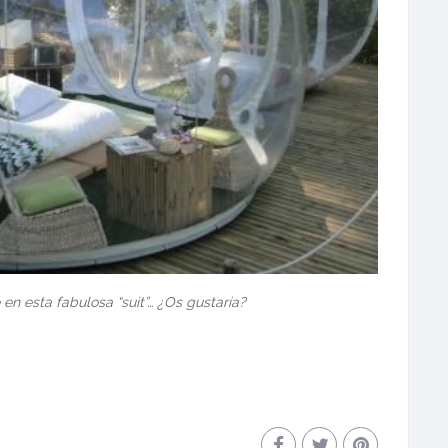
n esta fabulosa “suit”… ¿O
s gustaría?