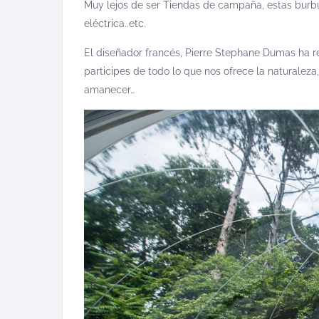
Muy lejos de ser Tiendas de campaña, estas burbu
eléctrica..etc.
El diseñador francés, Pierre Stephane Dumas ha 
participes de todo lo que nos ofrece la naturaleza
amanecer…