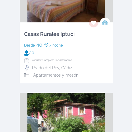
Casas Rurales Iptuci
40 €
Desde
/ noche
20
Alquiler: Completo | Apartamento
Prado del Rey
,
Cádiz
Apartamentos y mesón