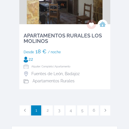
APARTAMENTOS RURALES LOS
MOLINOS
18 €
Desde
/ noche
22
Alquiler: Completo | Apartamento
Fuentes de León
,
Badajoz
Apartamentos Rurales
1
2
3
4
5
6