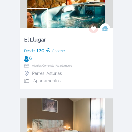
El Llugar
120 €
Desde
/ noche
6
Alquiler: Completo | Apartamento
Parres
,
Asturias
Apartamentos