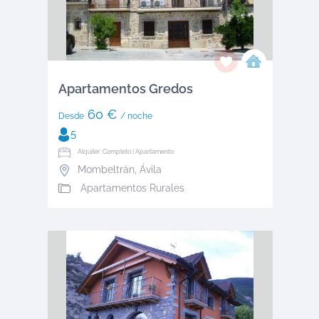
Apartamentos Gredos
60 €
Desde
/ noche
5
Alquiler: Completo | Apartamento
Mombeltrán
,
Ávila
Apartamentos Rurales