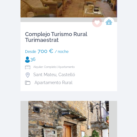
Complejo Turismo Rural
Turimaestrat
700 €
Desde
/ noche
36
Alquiler: Completo | Apartamento
Sant Mateu
,
Castelló
Apartamento Rural