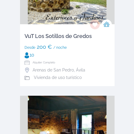
VuT Los Sotillos de Gredos
200 €
Desde
/ noche
10
Alquiler: Completo
Arenas de San Pedro
,
Ávila
Vivienda de uso turístico