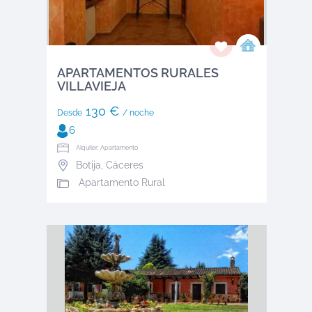
APARTAMENTOS RURALES
VILLAVIEJA
130 €
Desde
/ noche
6
Alquiler: Apartamento
Botija
,
Cáceres
Apartamento Rural