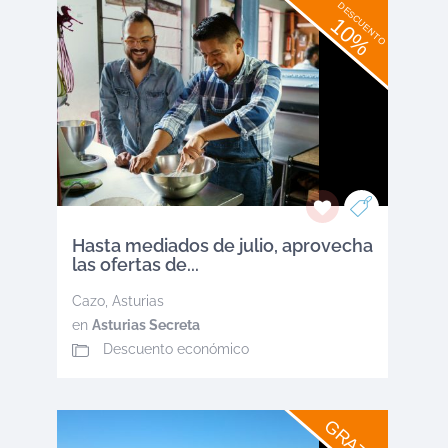
DESCUENTO
10%
Hasta mediados de julio, aprovecha
las ofertas de...
Cazo
,
Asturias
en
Asturias Secreta
Descuento económico
GRATIS