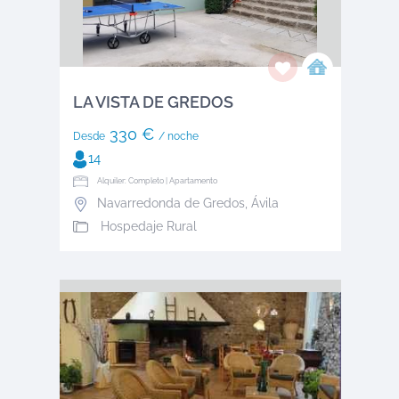
LA VISTA DE GREDOS
330 €
Desde
/ noche
14
Alquiler: Completo | Apartamento
Navarredonda de Gredos
,
Ávila
Hospedaje Rural