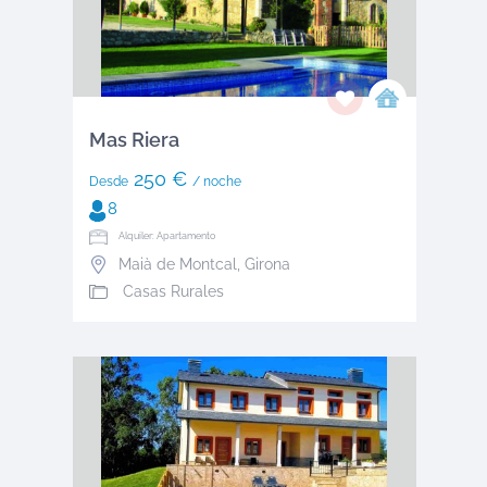
Mas Riera
250 €
Desde
/ noche
8
Alquiler: Apartamento
Maià de Montcal
,
Girona
Casas Rurales