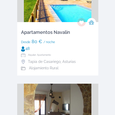
Apartamentos Navalin
80 €
Desde
/ noche
48
Alquiler: Apartamento
Tapia de Casariego
,
Asturias
Alojamiento Rural