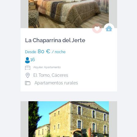
La Chaparrina del Jerte
80 €
Desde
/ noche
16
Alquiler: Apartamento
El Torno
,
Cáceres
Apartamentos rurales