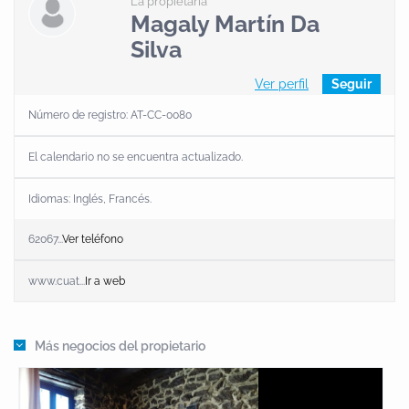
La propietaria
Magaly Martín Da
Silva
Ver perfil
Seguir
Número de registro: AT-CC-0080
El calendario no se encuentra actualizado.
Idiomas:
Inglés
,
Francés
.
62067...
Ver teléfono
www.cuat...
Ir a web
Más negocios del propietario