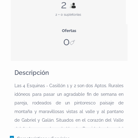
2
2 + 0 supletorias
Ofertas
0
Descripción
Las 4 Esquinas - Casillón 1 y 2 son dos Aptos. Rurales
idóneos para pasar un agradable fin de semana en
pareja, rodeados de un pintoresco paisaje de
montaña y maravillosas vistas al valle y al pantano
de Gabriel y Galán. Situados en el corazón del Valle
del Ambroz a 10 kms de Hervás. Preside la plaza del
pueblo un toro de piedra de origen celta, inspirador