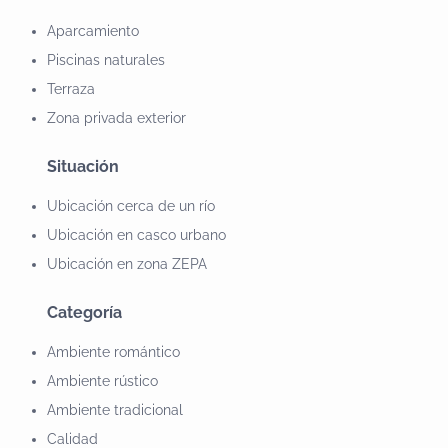
antiguos. ▪ Vistas al Valle del Ambroz y pantano
Aparcamiento
Gabriel y Galán.
Piscinas naturales
Terraza
Zona privada exterior
Situación
Ubicación cerca de un río
Ubicación en casco urbano
Ubicación en zona ZEPA
Categoría
Ambiente romántico
Ambiente rústico
Ambiente tradicional
Calidad