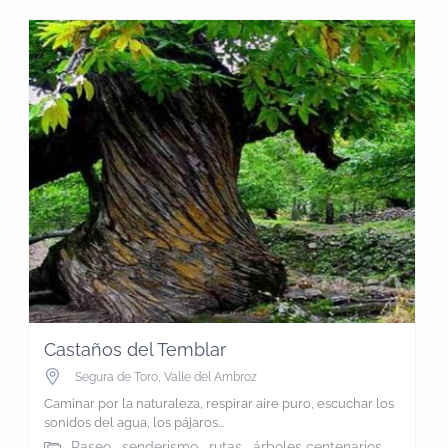
Castaños del Temblar
Segura de Toro
,
Valle del Ambroz
Caminar por la naturaleza, respirar aire puro, escuchar los
sonidos del agua, los pájaros...
Paseo , senderismo , rutas , árboles centenarios