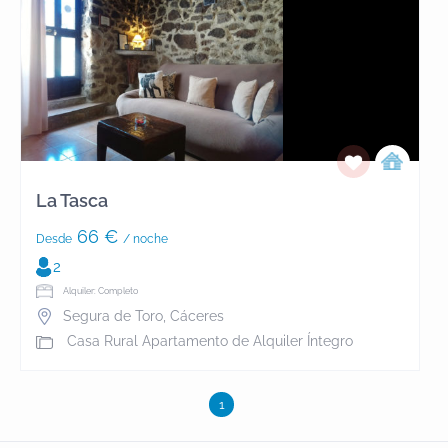
La Tasca
66 €
Desde
/ noche
2
Alquiler: Completo
Segura de Toro
,
Cáceres
Casa Rural Apartamento de Alquiler Íntegro
1