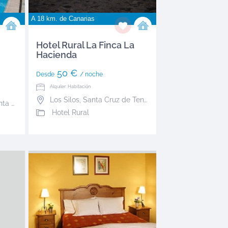
A 18 km. de
Canarias
Hotel Rural La Finca La
Hacienda
50 €
Desde
/ noche
Alquiler: Habitación
Los Silos
,
Santa Cruz de Tenerife
 de Tenerife
Hotel Rural