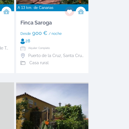
A 13 km. de
Canarias
Finca Saroga
900 €
Desde
/ noche
28
erife
Alquiler: Completo
Puerto de la Cruz
,
Santa Cruz de Tenerife
Casa rural