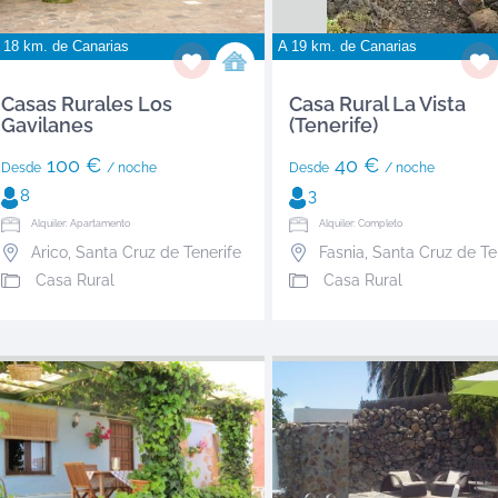
 18 km. de
Canarias
A 19 km. de
Canarias
Casas Rurales Los
Casa Rural La Vista
Gavilanes
(Tenerife)
100 €
40 €
Desde
/ noche
Desde
/ noche
8
3
Alquiler: Apartamento
Alquiler: Completo
Arico
,
Santa Cruz de Tenerife
Fasnia
,
Santa Cruz de Tene
Casa Rural
Casa Rural