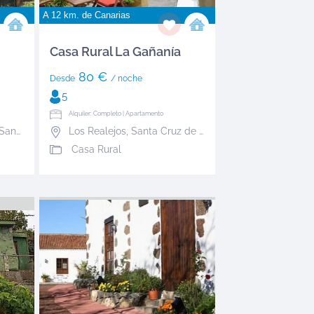
A 12 km. de
Canarias
Casa Rural La Gañanía
80 €
Desde
/ noche
5
Alquiler: Completo | Apartamento
anta Cruz de Tenerife
Los Realejos
,
Santa Cruz de Tenerife
Casa Rural