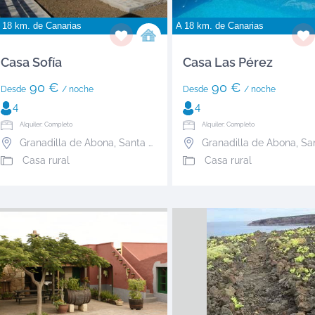
 18 km. de
Canarias
A 18 km. de
Canarias
Casa Sofía
Casa Las Pérez
90 €
90 €
Desde
/ noche
Desde
/ noche
4
4
Alquiler: Completo
Alquiler: Completo
Granadilla de Abona
,
Santa Cruz de Tenerife
Granadilla de Abona
,
Santa Cruz
Casa rural
Casa rural