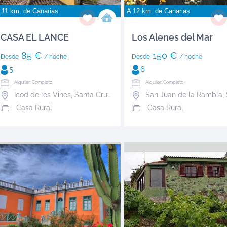
 11 km. de
Canarias
A 12 km. de
Canarias
CASA EL LANCE
Los Alenes del Mar
85 €
150 €
Desde
/ noche
Desde
/ noche
5
6
Alquiler: Completo
Alquiler: Completo
Icod de los Vinos
,
Santa Cruz de Tenerife
San Juan de la Rambla
,
S
Casa Rural
Casa Rural