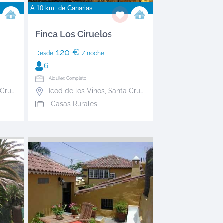
A 10 km. de
Canarias
Finca Los Ciruelos
120 €
Desde
/ noche
6
Alquiler: Completo
Tenerife
Icod de los Vinos
,
Santa Cruz de Tenerife
Casas Rurales