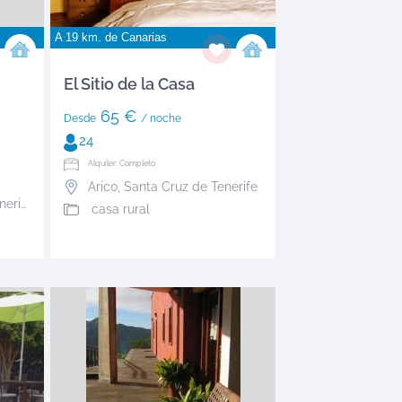
A 19 km. de
Canarias
El Sitio de la Casa
65 €
Desde
/ noche
24
Alquiler: Completo
Arico
,
Santa Cruz de Tenerife
rife
casa rural