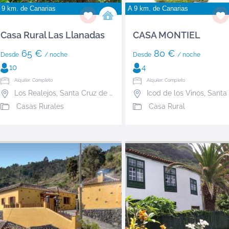
 9 km. de
Canarias
A 9 km. de
Canarias
Casa Rural Las Llanadas
CASA MONTIEL
65 €
80 €
Desde
/ noche
Desde
/ noche
10
4
Alquiler: Completo
Alquiler: Completo
Los Realejos
,
Santa Cruz de Tenerife
Icod de los Vinos
,
Santa Cruz de 
Casas Rurales
Casa Rural