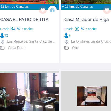
 12 km. de
Canarias
A 13 km. de
Canarias
CASA EL PATIO DE TITA
Casa Mirador de Higa
84 €
35 €
Desde
/ noche
Desde
/ noche
13
2
Los Realejos
,
Santa Cruz de Tenerife
La Orotava
,
Santa Cruz de Ten
Casa Rural
Otro