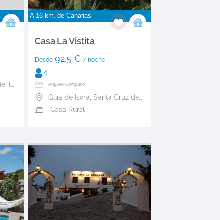
A 16 km. de
Canarias
Casa La Vistita
92.5 €
Desde
/ noche
4
erife
Alquiler: Completo
Guía de Isora
,
Santa Cruz de Tenerife
Casa Rural