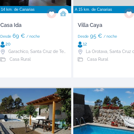
 14 km. de
Canarias
A 15 km. de
Canarias
Casa Ida
Villa Caya
69 €
95 €
Desde
/ noche
Desde
/ noche
20
12
Garachico
,
Santa Cruz de Tenerife
La Orotava
,
Santa Cruz de Ten
Casa Rural
Casa Rural