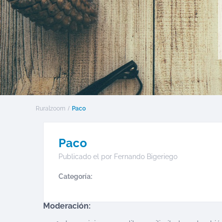
Ruralzoom
Paco
Paco
Publicado el por
Fernando Bigeriego
Categoría:
Moderación: