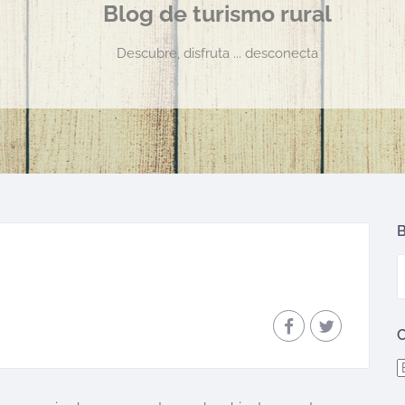
Blog de turismo rural
Descubre, disfruta ... desconecta
B
C
C