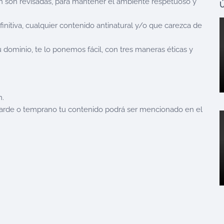
bién son revisadas, para mantener el ambiente respetuoso y
Ú
efinitiva, cualquier contenido antinatural y/o que carezca de
u dominio, te lo ponemos fácil, con tres maneras éticas y
.
 tarde o temprano tu contenido podrá ser mencionado en el