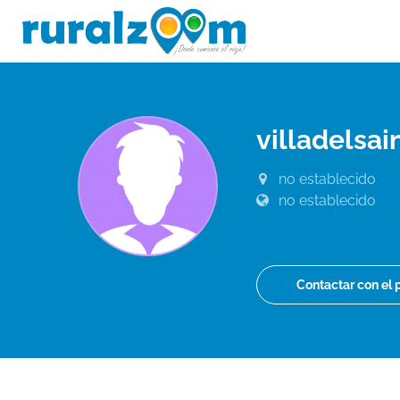
villadelsa
no establecido
no establecido
Contactar con el 