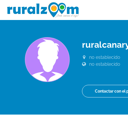
ruralcana
no establecido
no establecido
Contactar con el 