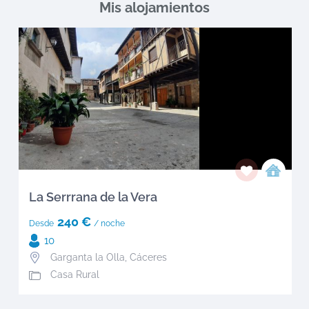
Mis alojamientos
La Serrrana de la Vera
240 €
Desde
/ noche
10
Garganta la Olla
,
Cáceres
Casa Rural