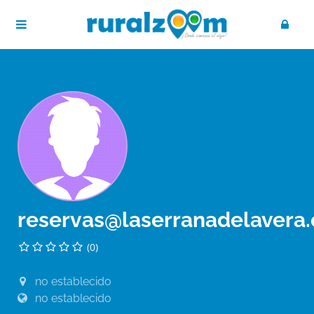
reservas@laserranadelavera
(0)
no establecido
no establecido