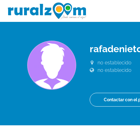
rafadenie
no establecido
no establecido
Contactar con el 