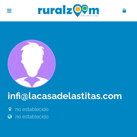
infi@lacasadelastitas.com
no establecido
no establecido