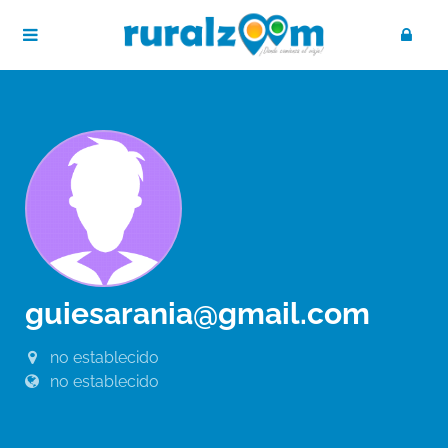
guiesarania@gmail.com
no establecido
no establecido