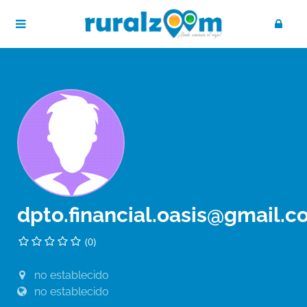
dpto.financial.oasis@gmail.
(0)
no establecido
no establecido