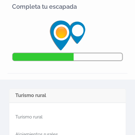
Se pueden hacer rutas andando (senderismo) o en bici
Completa tu escapada
(cicloturismo).
Turismo rural
Turismo rural
Alojamientos rurales