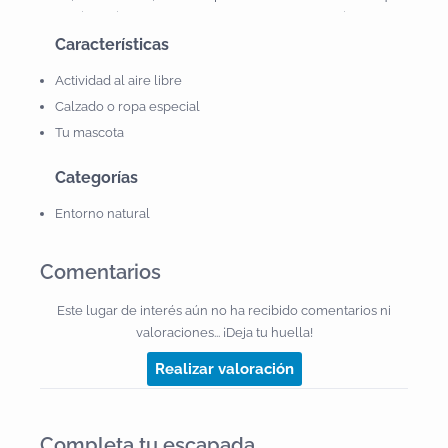
del Fai, posiblemente el lugar más emblemático de los
Cingles, por sus cuevas y saltos de agua.
Características
Actividad al aire libre
Calzado o ropa especial
Tu mascota
Categorías
Entorno natural
Comentarios
Este lugar de interés aún no ha recibido comentarios ni
valoraciones... ¡Deja tu huella!
Realizar valoración
Completa tu escapada