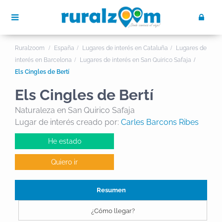
Ruralzoom
España
Lugares de interés en Cataluña
Lugares de
interés en Barcelona
Lugares de interés en San Quirico Safaja
Els Cingles de Bertí
Els Cingles de Bertí
Naturaleza en San Quirico Safaja
Lugar de interés creado por:
Carles Barcons Ribes
He estado
Quiero ir
Resumen
¿Cómo llegar?