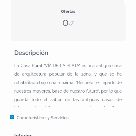
Ofertas
0
Descripción
La Casa Rural "VÍA DE LA PLATA" es una antigua casa
de arquitectura popular de la zona, y que se ha
rehabilitado bajo una máxima: “Respetar el legado de
nuestros mayores, base de nuestro futuro”, por lo que
guarda todo el sabor de las antiguas casas de
labranza.Un privilegiado entorno rodea a La Casa
Rural "Vía de la Plata".El municipio en el que está
Características y Servicios
situada, Aldea del Cano, está rodeado de grandes
extensiones de encinares, conformando un magnífico
Interior