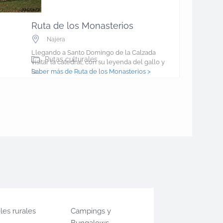
Ruta de los Monasterios
Najera
Llegando a Santo Domingo de la Calzada
Rutas culturales
visitar la catedral, con su leyenda del gallo y
la...
Saber más de Ruta de los Monasterios >
les rurales
Campings y
Bungalows