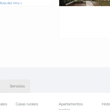
Ruta del Vino >
Servicios
rales
Casas rurales
Apartamentos
Hote
rurales