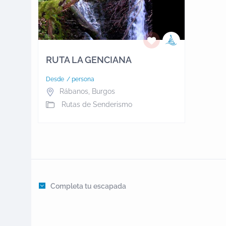
RUTA LA GENCIANA
Desde
/ persona
Rábanos
,
Burgos
Rutas de Senderismo
Completa tu escapada