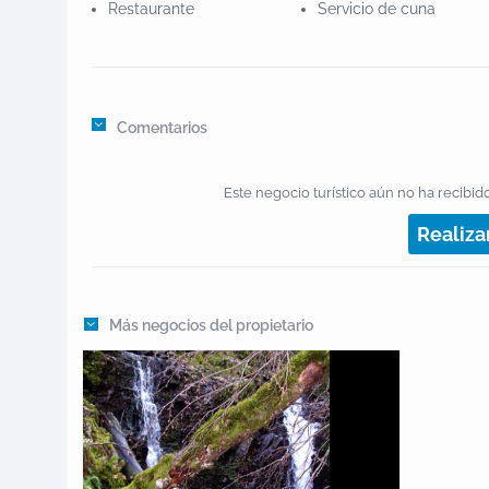
Restaurante
Servicio de cuna
Comentarios
Este negocio turístico aún no ha recibido
Realiza
Más negocios del propietario