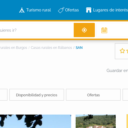
Turismo rural
Ofertas
Lugares de interés
rurales en Burgos
Casas rurales en Rábanos
SAN
Guardar en 
Disponibilidad y precios
Ofertas