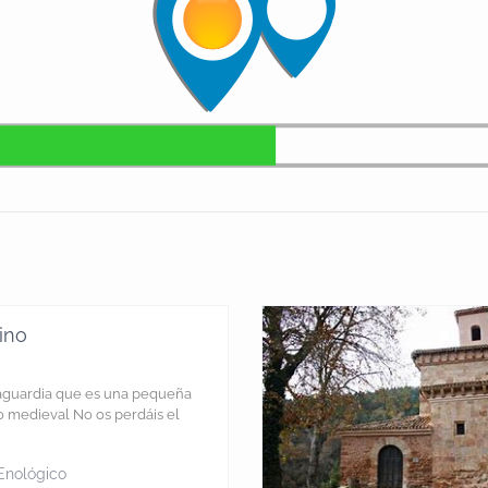
ino
aguardia que es una pequeña
o medieval No os perdáis el
Enológico