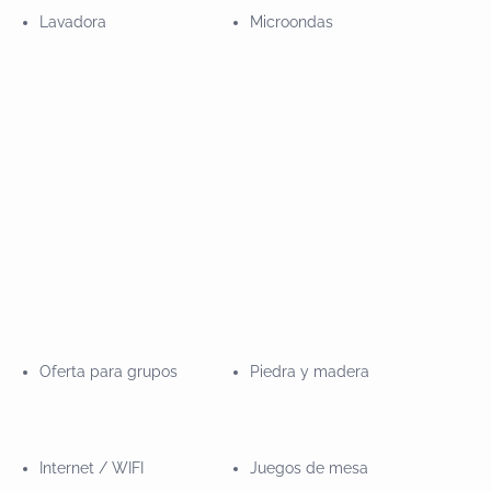
os paisajes que se pueden disfrutar desde sus miradores son
Lavadora
Microondas
iones dobles. Dos cuartos de baño. Ideal para familias y
Oferta para grupos
Piedra y madera
Internet / WIFI
Juegos de mesa