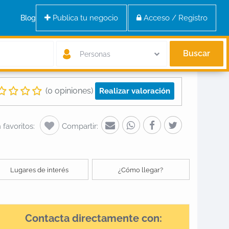
Publica tu negocio
Acceso / Registro
Blog
Buscar
Personas
(0 opiniones)
Realizar valoración
favoritos:
Compartir:
Lugares de interés
¿Cómo llegar?
Contacta directamente con: