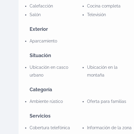
BU-84. La variedad de vegetación y fauna, junto a l
Calefacción
Cocina completa
de un gran interés.Características: Cuatro habitac
Salón
Televisión
grupos de amigos.
Exterior
Aparcamiento
Situación
Ubicación en casco
Ubicación en la
urbano
montaña
Categoría
Ambiente rústico
Oferta para familias
Servicios
Cobertura telefónica
Información de la zona