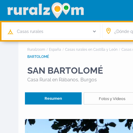
Casas rurales
Ruralzoom
España
Casas rurales en Castilla y León
Casas 
BARTOLOMÉ
SAN BARTOLOMÉ
Casa Rural
en Rábanos, Burgos
Resumen
Fotos y Vídeos