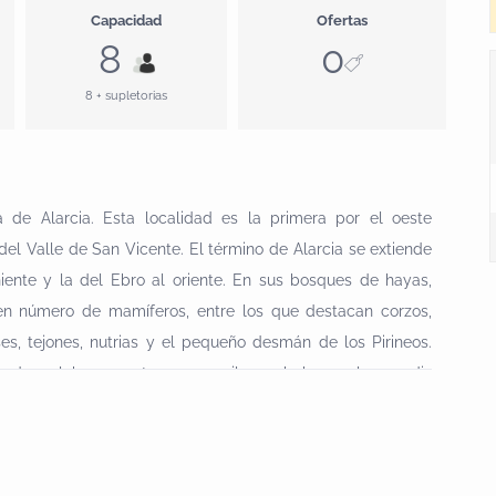
Capacidad
Ofertas
8
0
8 + supletorias
 de Alarcia. Esta localidad es la primera por el oeste
del Valle de San Vicente. El término de Alarcia se extiende
iente y la del Ebro al oriente. En sus bosques de hayas,
uen número de mamíferos, entre los que destacan corzos,
ises, tejones, nutrias y el pequeño desmán de los Pirineos.
zada, culebreras, ratoneros, gavilanes, buhos reales, perdiz
o de paloma, para la que hay dispuestos varios puestos de
la Genciana, que con una longitud de 15.200 metros, es uno
Demanda. El recorrido es circular y está señalado como PRC-