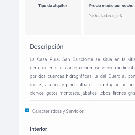
Tipo de alquiler
Precio medio por noche
Por habitaciones:
30 €
Descripción
La Casa Rural San Bartolomé se sitúa en la villa
perteneciente a la antigua circunscripción medieval 
por dos cuencas hidrográficas, la del Duero al pon
robles, acebos y pinos albares, se refugian un b
ciervos, gatos monteses, jabalíes, lobos, lirones gr
Entre las aves destacan el águila real, el águila cal
pardilla y becada, constituyendo un importante pas
Características y Servicios
caza.Desde Alarcia se puede recorrer el Sendero de 
de los más atractivos del norte de la Sierra de la 
Interior