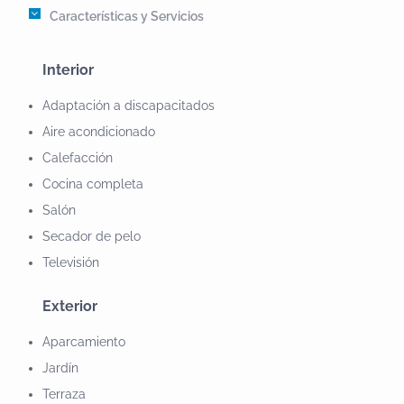
Turismo Rural oferece-lhe um contacto directo com
Características y Servicios
toda a natureza selvagem do Nordeste
Transmontano, bem como um excelente serviço de
Interior
Turismo Rural na modalidade de Casas de Campo,
Adaptación a discapacitados
que lhe proporcionarão uma estada inesquecível.
Aire acondicionado
Calefacción
Cocina completa
Salón
Secador de pelo
Televisión
Exterior
Aparcamiento
Jardín
Terraza