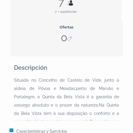
7
7 + supletorias
Ofertas
0
Descripción
Situada no Concelho de Castelo de Vide, junto à
aldeia de Póvoa e Meadas,perto de Marvão e
Portalegre, a Quinta da Bela Vista é a garantia de
sossego absoluto e o prazer da natureza.Na Quinta
da Bela Vista tem à sua disposição o conforto e a
comodidade de uma boa casa rural. Decorada com
mobílias autênticas do séc.XIX, tem na casa principal
Características y Servicios