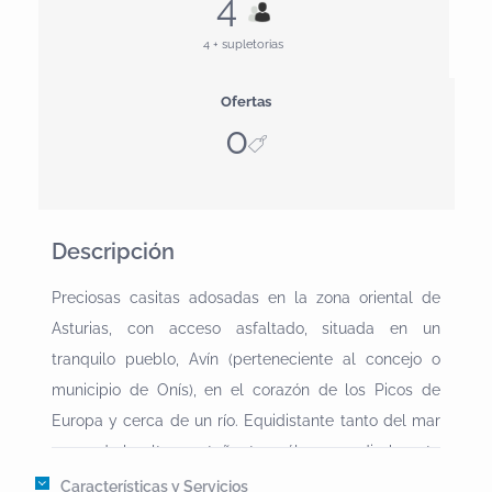
4
4 + supletorias
Ofertas
0
Descripción
Preciosas casitas adosadas en la zona oriental de
Asturias, con acceso asfaltado, situada en un
tranquilo pueblo, Avín (perteneciente al concejo o
municipio de Onís), en el corazón de los Picos de
Europa y cerca de un río. Equidistante tanto del mar
como de la alta montaña. tan sólo en media hora te
encontrarás en la montaña o en nuestras preciosas
Características y Servicios