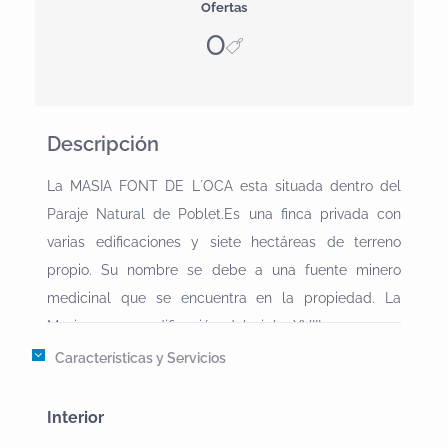
Ofertas
0
Descripción
La MASIA FONT DE L´OCA esta situada dentro del
Paraje Natural de Poblet.Es una finca privada con
varias edificaciones y siete hectáreas de terreno
propio. Su nombre se debe a una fuente minero
medicinal que se encuentra en la propiedad. La
Masia es una edificación del siglo XVIII aunque su
historia comienza en el siglo XIV como una pequeña
Características y Servicios
edificación donde se fabricaban tejas.•Tierra:
Recogida de setas, Bicicleta de montaña - BTT,
Interior
Escalada, Montañismo, Multiaventura, Paintball, Rutas