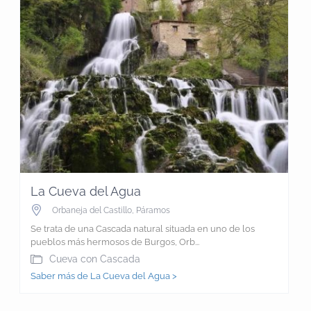
La Cueva del Agua
Orbaneja del Castillo
,
Páramos
Se trata de una Cascada natural situada en uno de los
pueblos más hermosos de Burgos, Orb...
Cueva con Cascada
Saber más de La Cueva del Agua >