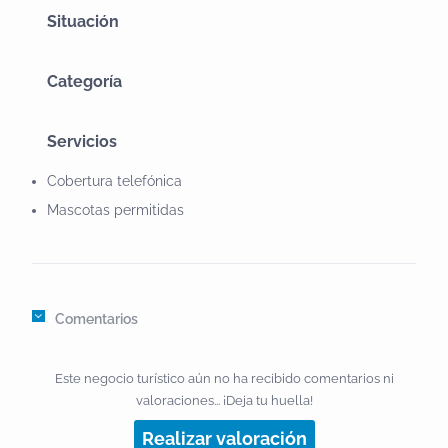
Situación
turísticas (Preguntar por las actividades que interesen
, disponemos de agencias para la realización de todo
tipos de entretenimientos.
Categoría
Servicios
Cobertura telefónica
Mascotas permitidas
Comentarios
Este negocio turístico aún no ha recibido comentarios ni
valoraciones... ¡Deja tu huella!
Realizar valoración