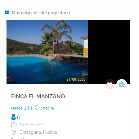
Más negocios del propietario
FINCA EL MANZANO
144 €
Desde
/ noche
17
Alquiler: Completo
Cortegana
,
Huelva