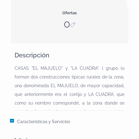
Ofertas
0
Descripción
CASAS "EL MAJUELO" y "LA CUADRA". l grupo lo
forman dos construcciones típicas rurales de la zona,
una denominada EL MAJUELO, de mayor capacidad,
que anteriormente era el cortijo y LA CUADRA, que
como su nombre corresponde, a la zona donde se
recogían los animales y que ahora se encuentra
transformada en una pequeña casa de campo con
Características y Servicios
tres dormitorios y dos baños, con capacidad de
albergar hasta 10 Personas.EL MAJUELO , con una