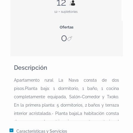
12
12 + supletorias
Ofertas
0
Descripción
Apartamento rural La Nava consta de dos
pisos.Planta baja: 1 dormitorio, 1 baño, 1 cocina
completamente equipada, Salón-Comedor y Txoko.
En la primera planta: 5 dormitorios, 2 baños y terraza
interior acristalada.- Planta bajaLa habitación consta
de una cama de matrimonio con ventana exterior al
jardin. Este dormitorio puede ser el más aislado de
Características y Servicios