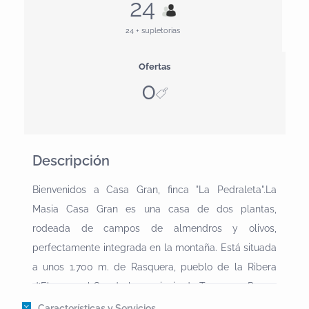
24
24 + supletorias
Ofertas
0
Descripción
Bienvenidos a Casa Gran, finca "La Pedraleta".La
Masia Casa Gran es una casa de dos plantas,
rodeada de campos de almendros y olivos,
perfectamente integrada en la montaña. Está situada
a unos 1.700 m. de Rasquera, pueblo de la Ribera
d’Ebre, en el Sur de la provincia de Tarragona.Por su
situación, la casa es ideal para el que busca un poco
Características y Servicios