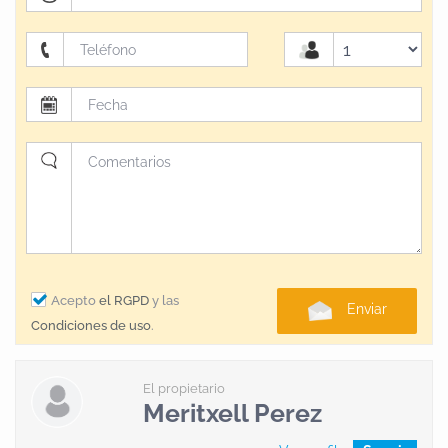
diversas empresas en el territorio que organizan
actividades como: descensos en kayak por el río Ebro
(a tan sólo 4 Km. de la casa), rutas a caballo,
excursiones en bicicleta (La Via Verda), quads…Os
recomendamos también otras visitas muy
interesantes en la comarca de la Ribera d’Ebre y
también en las comarcas vecinas: el Baix Ebre y la
Terra Alta.
Acepto
el RGPD
y las
Enviar
Condiciones de uso
.
El propietario
Meritxell Perez