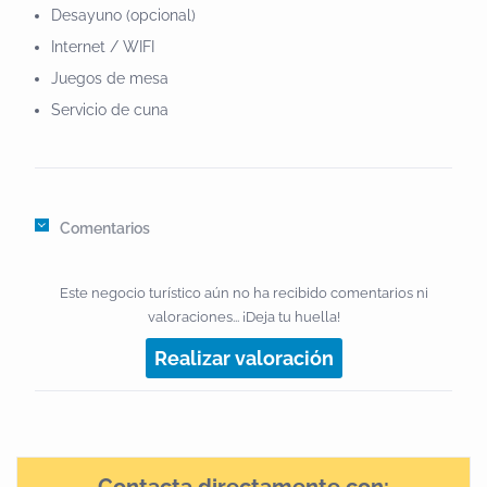
protégase aún más si no está acostumbrado a él.
Desayuno (opcional)
Después del tratamiento y su día en el SPA, beba
Internet / WIFI
mucha agua.•¿Cómo podemos abonar los
Juegos de mesa
tratamientos? Los tratamientos se pueden abonar
Servicio de cuna
directamente a la habitación. Se pueden usar todas
las tarjetas de crédito o pagar en efectivo. Antes de
empezar el tratamiento, consúltenlo en la
recepción.NORMAS del Spa•La capacidad del SPA
Comentarios
AQUA LUNA está limitada a un máximo de
clientes.•El acceso a niños (10-16 años) está
Este negocio turístico aún no ha recibido comentarios ni
restringido de 10 a 12:30 de la mañana y deben ir
valoraciones... ¡Deja tu huella!
siempre acompañados de un adulto mayor de 18
Realizar valoración
años.•El uso de las instalaciones será bajo la
responsabilidad del usuario.•Intentamos promover un
ambiente de tranquilidad y armonia para mantener el
bienestar de nuestros invitados, por lo que se ruega