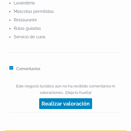
embutidos y carnes.De Casa la Tierra, de
Lavandería
Casa...DesayunosDESAYUNO (Incluido en el precio
Mascotas permitidas
del apartamento)El desgaste de energía es grande
Restaurante
cuando estamos en el campo, por ello queremos que
Rutas guiadas
empieces el día con fuerza y te ofrecemos un
Servicio de cuna
desayuno completo en el que podrás disfrutar de
tostadas con mermeladas caseras de nuestra huerta,
así como de pan tumaca con embutidos de la tierra o
la diversa bollería tradicional y casera.Comidas y
Comentarios
CenasTambién tienes la posibilidad de comer y cenar
en nuestro bonito restaurante, degustando comidas
Este negocio turístico aún no ha recibido comentarios ni
tradicionales elaboradas con los magníficos
valoraciones... ¡Deja tu huella!
productos que nos ofrece la tierra, así como una
Realizar valoración
cocina más vanguardistas, original y exótica, siempre
a tu elección. Es un lugar ideal para la celebración de
reuniones familiares o de amigos. Te ofrece además