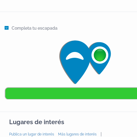
gratificantes. Tomillos, jaras, pinos y castaños entre
los mas destacados compiten todo el año llenando
de suaves perfumes todo el entorno.Una increíble
fecundidad invade cada rincón, todo parece crecer
Completa tu escapada
en cualquier sitio. En cualquier rincón su fauna salvaje
te sorprenderá por su riqueza natural. Cualquier
camino te encontrará cara a cara con la diverdidad
de este medio: ciervos, corzos, zorros por el monte y
águilas, halcones o buitres en cielo.Tenemos una gran
variedad de ecosistemas dentro de la propia finca. El
pequeño bosque de alcornoques se une a espacios
para olivar, huerta, pastos... Nuestros vecinos siempre
están dispuestos a satisfacer nuestra curiosidad y
compartir lo mejor de su tierra con nosotros.Para no
Perderse, o si...Pantano del Cancho del FresnoRecoge
Lugares de interés
las recién nacidas aguas de lo más intrincado de las
|
Publica un lugar de interés
Más lugares de interés