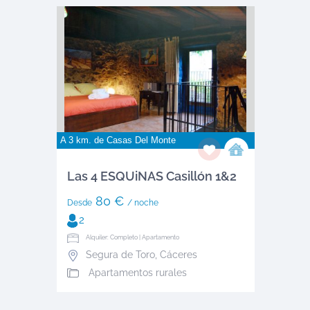
A 3 km. de
Casas Del Monte
Las 4 ESQUiNAS Casillón 1&2
80 €
Desde
/ noche
2
Alquiler: Completo | Apartamento
Segura de Toro
,
Cáceres
Apartamentos rurales