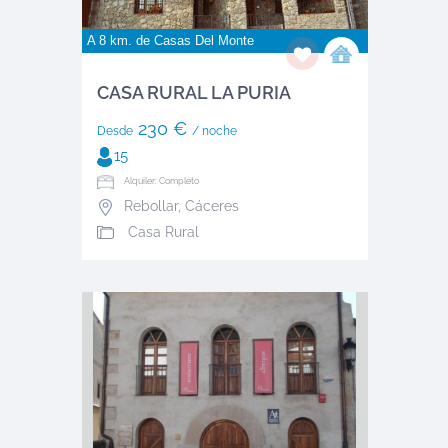
A 8 km. de
Casas Del Monte
CASA RURAL LA PURIA
230 €
Desde
/ noche
15
Alquiler: Completo
Rebollar
,
Cáceres
Casa Rural