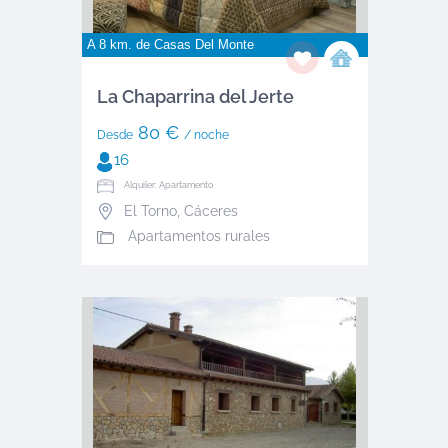
A 8 km. de
Casas Del Monte
La Chaparrina del Jerte
80 €
Desde
/ noche
16
Alquiler: Apartamento
El Torno
,
Cáceres
Apartamentos rurales