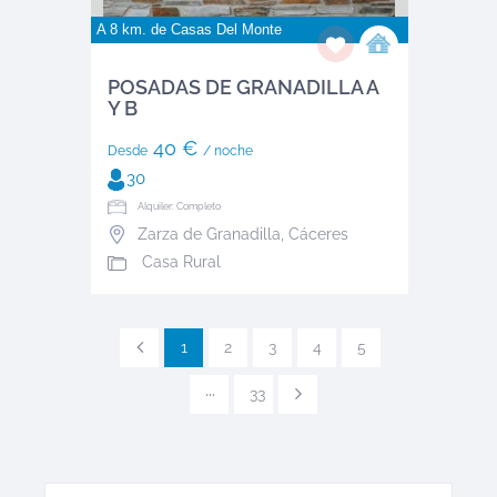
A 8 km. de
Casas Del Monte
POSADAS DE GRANADILLA A
Y B
40 €
Desde
/ noche
30
Alquiler: Completo
Zarza de Granadilla
,
Cáceres
Casa Rural
1
2
3
4
5
···
33