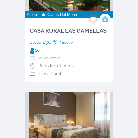
A 8 km. de
Casas Del Monte
CASA RURAL LAS GAMELLAS
130 €
Desde
/ noche
10
Alquiler: Completo
Rebollar
,
Cáceres
Casa Rural