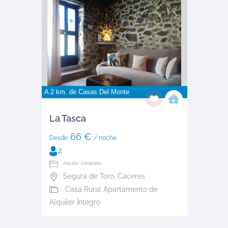
A 2 km. de
Casas Del Monte
La Tasca
66 €
Desde
/ noche
2
Alquiler: Completo
Segura de Toro
,
Cáceres
Casa Rural Apartamento de
Alquiler Íntegro