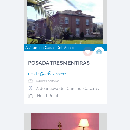
A 7 km. de
Casas Del Monte
POSADA TRESMENTIRAS
54 €
Desde
/ noche
Alquiler: Habitación
Aldeanueva del Camino
,
Cáceres
Hotel Rural