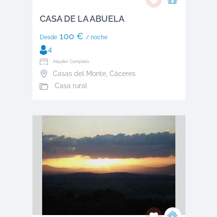
CASA DE LA ABUELA
100 €
Desde
/ noche
4
Alquiler: Completo
Casas del Monte
,
Cáceres
Casa rural