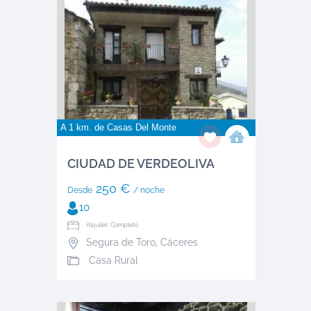
A 1 km. de
Casas Del Monte
CIUDAD DE VERDEOLIVA
250 €
Desde
/ noche
10
Alquiler: Completo
Segura de Toro
,
Cáceres
Casa Rural