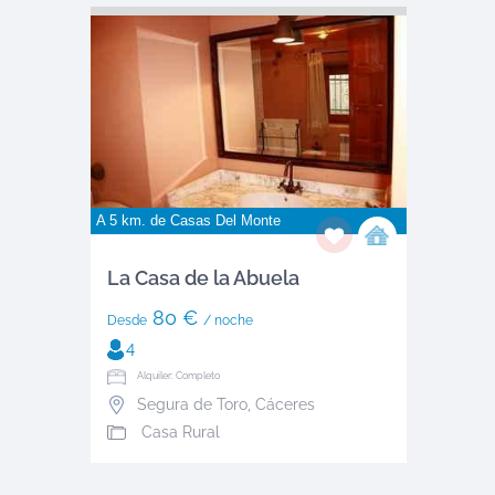
A 5 km. de
Casas Del Monte
La Casa de la Abuela
80 €
Desde
/ noche
4
Alquiler: Completo
Segura de Toro
,
Cáceres
Casa Rural