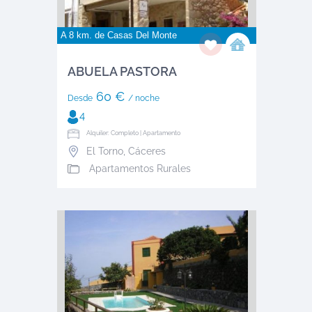
A 8 km. de
Casas Del Monte
ABUELA PASTORA
60 €
Desde
/ noche
4
Alquiler: Completo | Apartamento
El Torno
,
Cáceres
Apartamentos Rurales