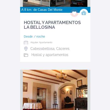
A 8 km. de
Casas Del Monte
HOSTAL Y APARTAMENTOS
LA BELLOSINA
Desde
/ noche
Alquiler: Apartamento
Cabezabellosa
,
Cáceres
Hostal y apartamentos