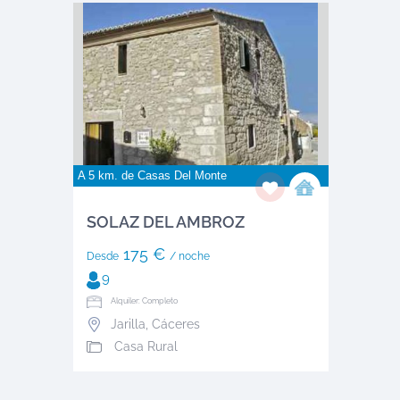
A 5 km. de
Casas Del Monte
SOLAZ DEL AMBROZ
175 €
Desde
/ noche
9
Alquiler: Completo
Jarilla
,
Cáceres
Casa Rural