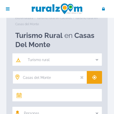
Publica tu negocio
Acceso / Registro
Ruralzoom
Turismo rural en España
Turismo rural en
Extremadura
Turismo rural en Cáceres
Turismo rural en
Casas del Monte
Turismo Rural
en
Casas
Del Monte
Turismo rural
Personas