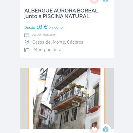
ALBERGUE AURORA BOREAL,
junto a PISCINA NATURAL
16 €
Desde
/ noche
Alquiler: Habitación
Casas del Monte
,
Cáceres
Albergue Rural