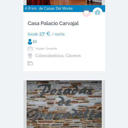
A 8 km. de
Casas Del Monte
Casa Palacio Carvajal
27 €
Desde
/ noche
10
Alquiler: Completo
Cabezabellosa
,
Cáceres