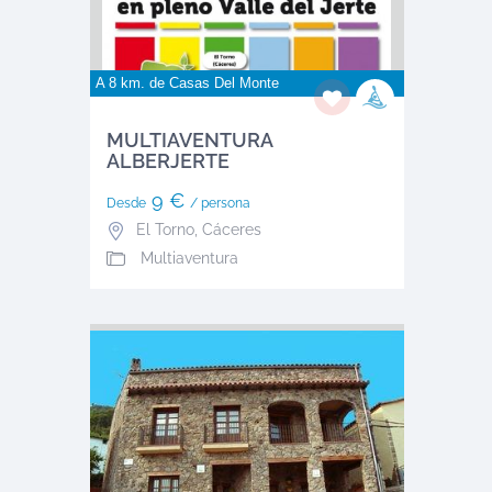
A 8 km. de
Casas Del Monte
MULTIAVENTURA
ALBERJERTE
9 €
Desde
/ persona
El Torno
,
Cáceres
Multiaventura