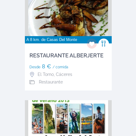
A 8 km. de
Casas Del Monte
RESTAURANTE ALBERJERTE
8 €
Desde
/ comida
El Torno
,
Cáceres
Restaurante