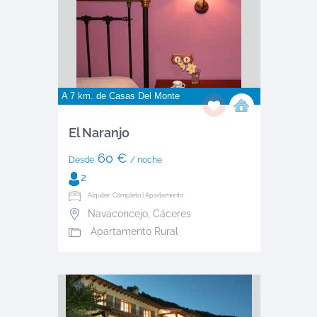
A 7 km. de
Casas Del Monte
El Naranjo
60 €
Desde
/ noche
2
Alquiler: Completo | Apartamento
Navaconcejo
,
Cáceres
Apartamento Rural