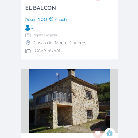
EL BALCON
100 €
Desde
/ noche
6
Alquiler: Completo
Casas del Monte
,
Cáceres
CASA RURAL