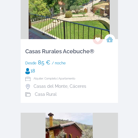
Casas Rurales Acebuche®
85 €
Desde
/ noche
18
Alquiler: Completo | Apartamento
Casas del Monte
,
Cáceres
Casa Rural