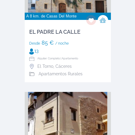
A 8 km. de
Casas Del Monte
EL PADRE LA CALLE
85 €
Desde
/ noche
13
Alquiler: Completo | Apartamento
El Torno
,
Cáceres
Apartamentos Rurales