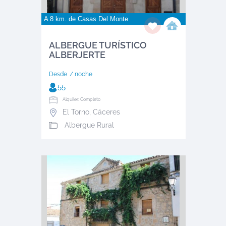
A 8 km. de
Casas Del Monte
ALBERGUE TURÍSTICO
ALBERJERTE
Desde
/ noche
55
Alquiler: Completo
El Torno
,
Cáceres
Albergue Rural