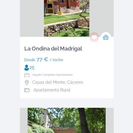
La Ondina del Madrigal
77 €
Desde
/ noche
25
Alquiler: Completo | Apartamento
Casas del Monte
,
Cáceres
Apartamento Rural