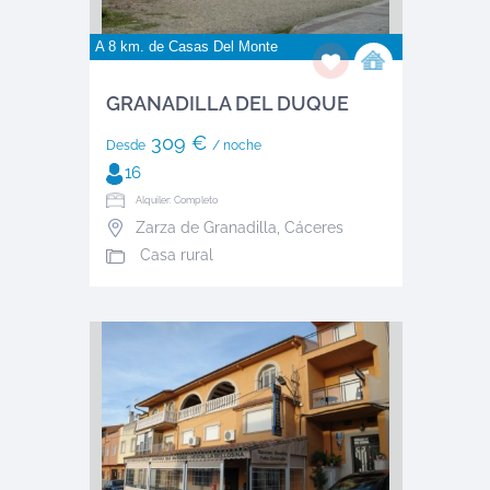
A 8 km. de
Casas Del Monte
GRANADILLA DEL DUQUE
309 €
Desde
/ noche
16
Alquiler: Completo
Zarza de Granadilla
,
Cáceres
Casa rural