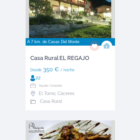
A 7 km. de
Casas Del Monte
Casa Rural EL REGAJO
350 €
Desde
/ noche
22
Alquiler: Completo
El Torno
,
Cáceres
Casa Rural