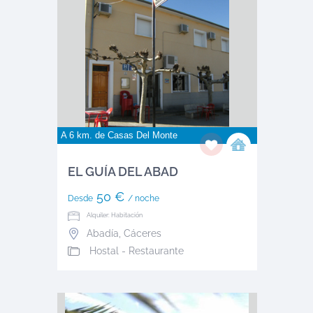
A 6 km. de
Casas Del Monte
EL GUÍA DEL ABAD
50 €
Desde
/ noche
Alquiler: Habitación
Abadía
,
Cáceres
Hostal - Restaurante