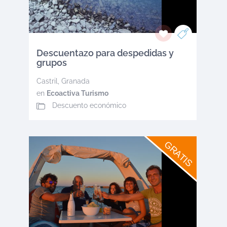
Descuentazo para despedidas y
grupos
Castril
,
Granada
en
Ecoactiva Turismo
Descuento económico
GRATIS