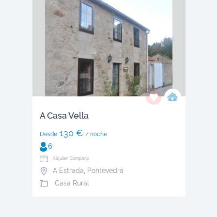
A Casa Vella
130 €
Desde
/ noche
6
Alquiler: Completo
A Estrada
,
Pontevedra
Casa Rural