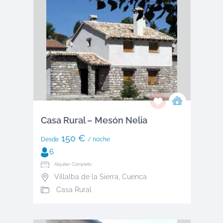
Casa Rural – Mesón Nelia
150 €
Desde
/ noche
6
Alquiler: Completo
Villalba de la Sierra
,
Cuenca
Casa Rural