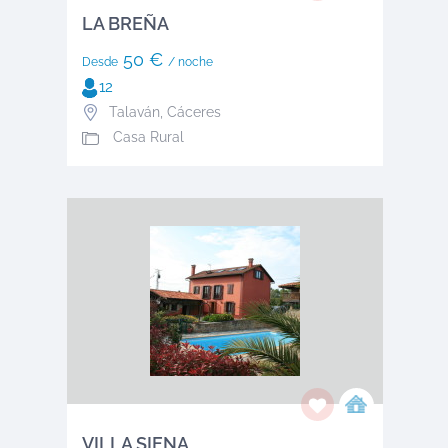
LA BREÑA
50 €
Desde
/ noche
12
Talaván
,
Cáceres
Casa Rural
VILLA SIENA