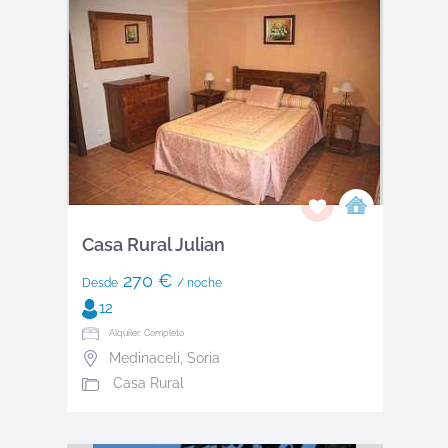
Casa Rural Julian
270 €
Desde
/ noche
12
Alquiler: Completo
Medinaceli
,
Soria
Casa Rural