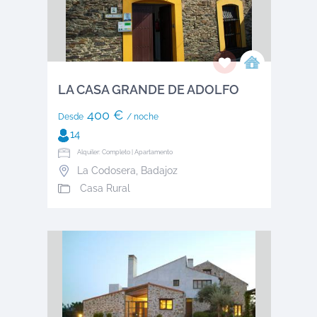
LA CASA GRANDE DE ADOLFO
400 €
Desde
/ noche
14
Alquiler: Completo | Apartamento
La Codosera
,
Badajoz
Casa Rural