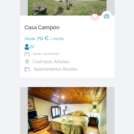
Casa Campón
70 €
Desde
/ noche
21
Alquiler: Apartamento
Castropol
,
Asturias
Apartamentos Rurales