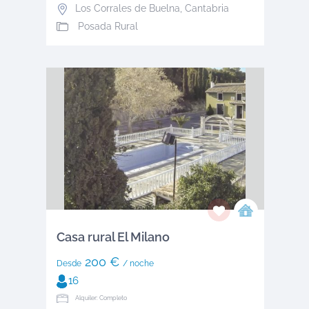
Los Corrales de Buelna
,
Cantabria
Posada Rural
Casa rural El Milano
200 €
Desde
/ noche
16
Alquiler: Completo