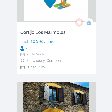
Cortijo Los Mármoles
100 €
Desde
/ noche
6
Alquiler: Completo
Carcabuey
,
Córdoba
Casa Rural