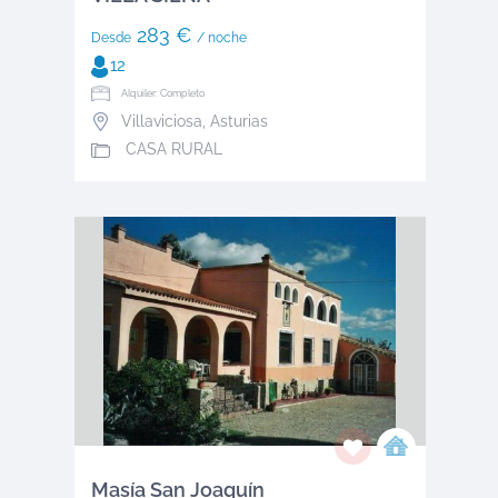
283 €
Desde
/ noche
12
Alquiler: Completo
Villaviciosa
,
Asturias
CASA RURAL
Masía San Joaquín