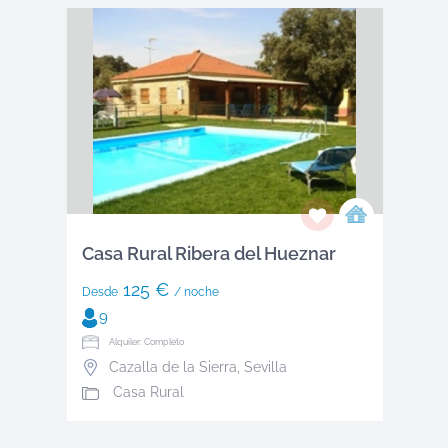
Casa Rural Ribera del Hueznar
125 €
Desde
/ noche
9
Alquiler: Completo
Cazalla de la Sierra
,
Sevilla
Casa Rural