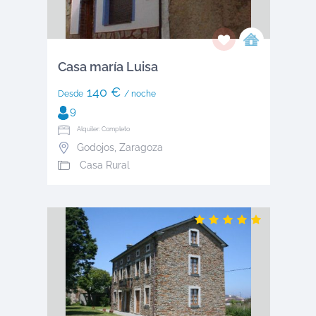
Casa maría Luisa
140 €
Desde
/ noche
9
Alquiler: Completo
Godojos
,
Zaragoza
Casa Rural