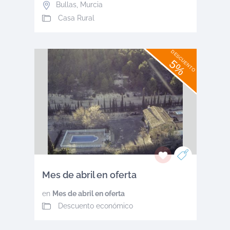
Bullas
,
Murcia
Casa Rural
DESCUENTO
5%
Mes de abril en oferta
en
Mes de abril en oferta
Descuento económico