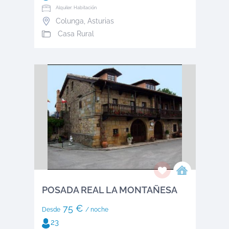
Alquiler: Habitación
Colunga
,
Asturias
Casa Rural
POSADA REAL LA MONTAÑESA
75 €
Desde
/ noche
23