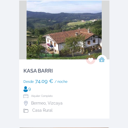
KASA BARRI
74.09 €
Desde
/ noche
9
Alquiler: Completo
Bermeo
,
Vizcaya
Casa Rural