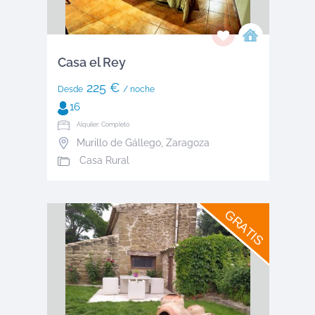
Casa el Rey
225 €
Desde
/ noche
16
Alquiler: Completo
Murillo de Gállego
,
Zaragoza
Casa Rural
GRATIS