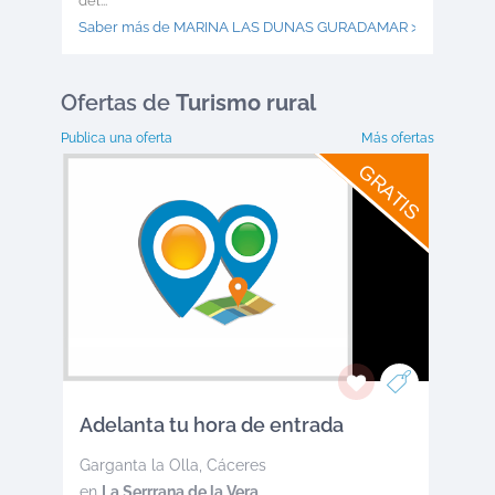
del...
Saber más de MARINA LAS DUNAS GURADAMAR >
Ofertas
de
Turismo rural
Publica una oferta
Más ofertas
GRATIS
Adelanta tu hora de entrada
Garganta la Olla
,
Cáceres
en
La Serrrana de la Vera