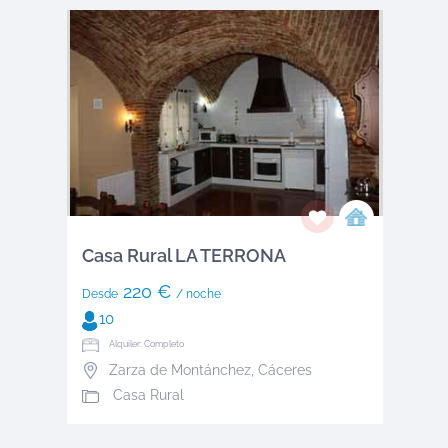
Casa Rural LA TERRONA
220 €
Desde
/ noche
10
Alquiler: Completo
Zarza de Montánchez
,
Cáceres
Casa Rural