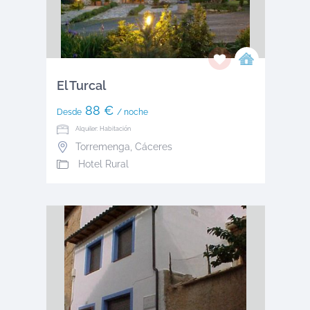
El Turcal
88 €
Desde
/ noche
Alquiler: Habitación
Torremenga
,
Cáceres
Hotel Rural