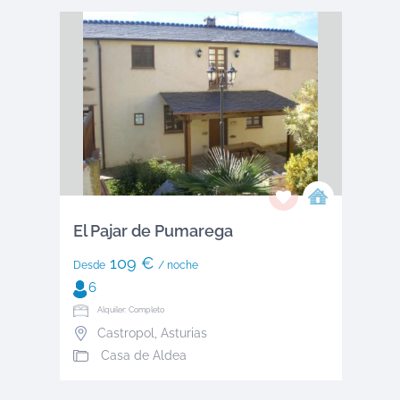
El Pajar de Pumarega
109 €
Desde
/ noche
6
Alquiler: Completo
Castropol
,
Asturias
Casa de Aldea