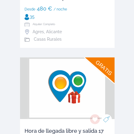
480 €
Desde
/ noche
35
Alquiler: Completo
Agres
,
Alicante
Casas Rurales
GRATIS
Hora de llegada libre y salida 17