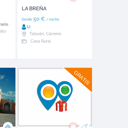
n
LA BREÑA
50 €
Desde
/ noche
 salida
12
uito
Talaván
,
Cáceres
Casa Rural
GRATIS