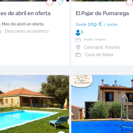
es de abril en oferta
El Pajar de Pumarega
109 €
n
Mes de abril en oferta
Desde
/ noche
Descuento económico
6
Alquiler: Completo
Castropol
,
Asturias
Casa de Aldea