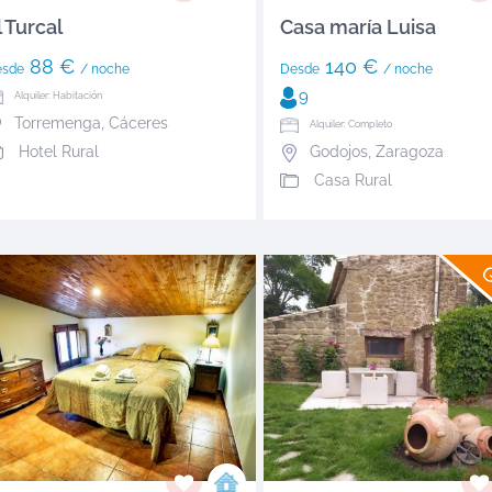
l Turcal
Casa maría Luisa
88 €
140 €
esde
/ noche
Desde
/ noche
9
Alquiler: Habitación
Torremenga
,
Cáceres
Alquiler: Completo
Hotel Rural
Godojos
,
Zaragoza
Casa Rural
G