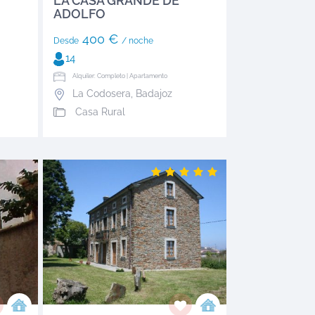
LA CASA GRANDE DE
ADOLFO
400 €
Desde
/ noche
14
Alquiler: Completo | Apartamento
La Codosera
,
Badajoz
Casa Rural