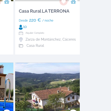
Casa Rural LA TERRONA
220 €
Desde
/ noche
10
Alquiler: Completo
Zarza de Montánchez
,
Cáceres
Casa Rural