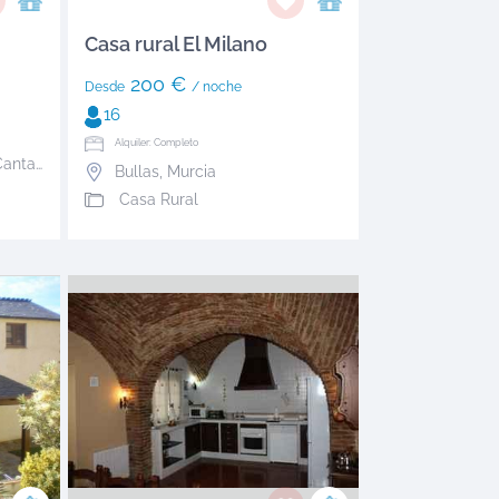
Casa rural El Milano
200 €
Desde
/ noche
16
Alquiler: Completo
antabria
Bullas
,
Murcia
Casa Rural