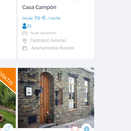
Casa Campón
70 €
Desde
/ noche
21
Alquiler: Apartamento
Castropol
,
Asturias
Apartamentos Rurales
RATIS