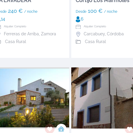
A LAVADERA
Cortijo Los Mármoles
240 €
100 €
esde
/ noche
Desde
/ noche
14
6
Alquiler: Completo
Alquiler: Completo
Ferreras de Arriba
,
Zamora
Carcabuey
,
Córdoba
Casa Rural
Casa Rural