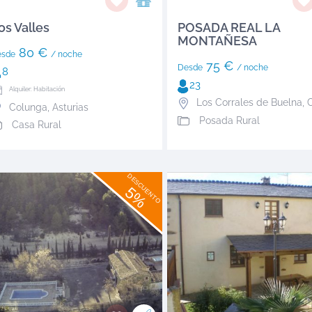
os Valles
POSADA REAL LA
MONTAÑESA
80 €
esde
/ noche
75 €
Desde
/ noche
8
23
Alquiler: Habitación
Los Corrales de Buelna
,
C
Colunga
,
Asturias
Posada Rural
Casa Rural
DESCUENTO
5%