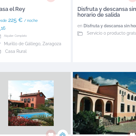
asa el Rey
Disfruta y descansa si
horario de salida
225 €
esde
/ noche
en
Disfruta y descansa sin horario de
16
Servicio o producto grat
Alquiler: Completo
Murillo de Gállego
,
Zaragoza
Casa Rural