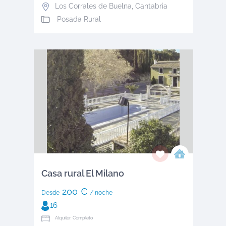
Los Corrales de Buelna
,
Cantabria
Posada Rural
Casa rural El Milano
200 €
Desde
/ noche
16
Alquiler: Completo