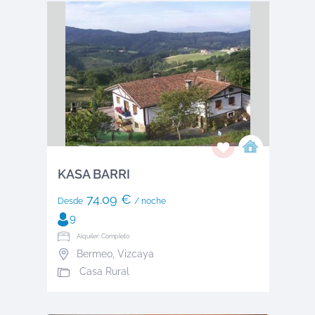
KASA BARRI
74.09 €
Desde
/ noche
9
Alquiler: Completo
Bermeo
,
Vizcaya
Casa Rural