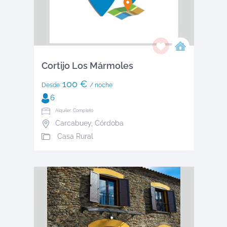
Cortijo Los Mármoles
100 €
Desde
/ noche
6
Alquiler: Completo
Carcabuey
,
Córdoba
Casa Rural