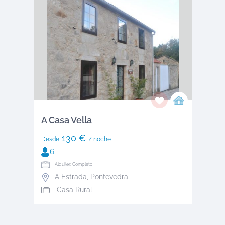
A Casa Vella
130 €
Desde
/ noche
6
Alquiler: Completo
A Estrada
,
Pontevedra
Casa Rural