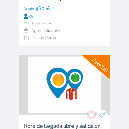
480 €
Desde
/ noche
35
Alquiler: Completo
Agres
,
Alicante
Casas Rurales
GRATIS
Hora de llegada libre y salida 17