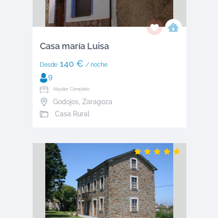
Casa maría Luisa
140 €
Desde
/ noche
9
Alquiler: Completo
Godojos
,
Zaragoza
Casa Rural