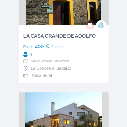
LA CASA GRANDE DE ADOLFO
400 €
Desde
/ noche
14
Alquiler: Completo | Apartamento
La Codosera
,
Badajoz
Casa Rural