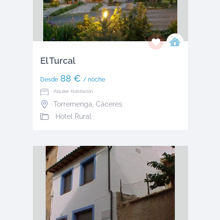
El Turcal
88 €
Desde
/ noche
Alquiler: Habitación
Torremenga
,
Cáceres
Hotel Rural