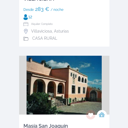
283 €
Desde
/ noche
12
Alquiler: Completo
Villaviciosa
,
Asturias
CASA RURAL
Masía San Joaquín