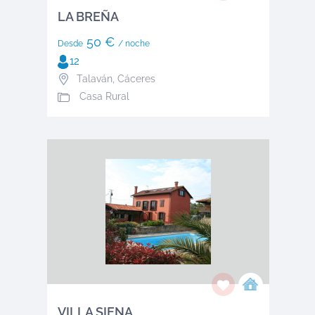
LA BREÑA
50 €
Desde
/ noche
12
Talaván
,
Cáceres
Casa Rural
VILLA SIENA