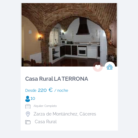
Casa Rural LA TERRONA
220 €
Desde
/ noche
10
Alquiler: Completo
Zarza de Montánchez
,
Cáceres
Casa Rural