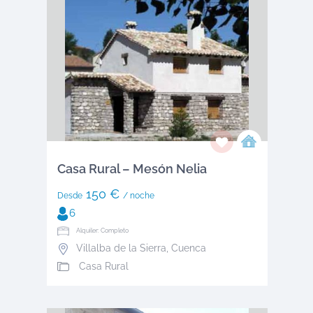
Casa Rural – Mesón Nelia
150 €
Desde
/ noche
6
Alquiler: Completo
Villalba de la Sierra
,
Cuenca
Casa Rural