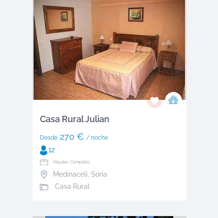
Casa Rural Julian
270 €
Desde
/ noche
12
Alquiler: Completo
Medinaceli
,
Soria
Casa Rural