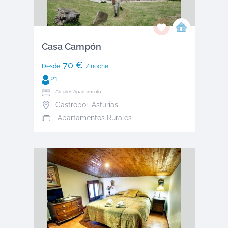
Casa Campón
70 €
Desde
/ noche
21
Alquiler: Apartamento
Castropol
,
Asturias
Apartamentos Rurales