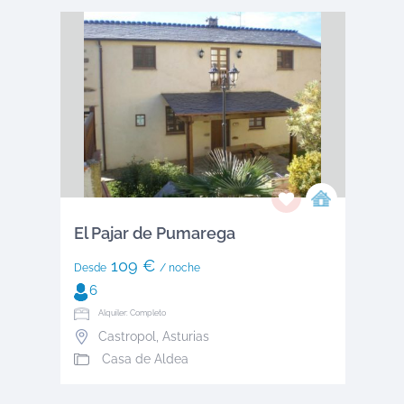
El Pajar de Pumarega
109 €
Desde
/ noche
6
Alquiler: Completo
Castropol
,
Asturias
Casa de Aldea