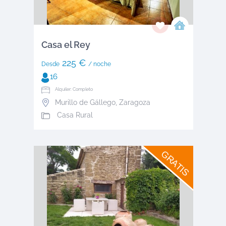
Casa el Rey
225 €
Desde
/ noche
16
Alquiler: Completo
Murillo de Gállego
,
Zaragoza
Casa Rural
GRATIS