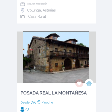
Alquiler: Habitación
Colunga
,
Asturias
Casa Rural
POSADA REAL LA MONTAÑESA
75 €
Desde
/ noche
23