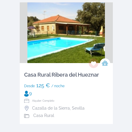
Casa Rural Ribera del Hueznar
125 €
Desde
/ noche
9
Alquiler: Completo
Cazalla de la Sierra
,
Sevilla
Casa Rural