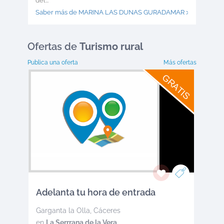
del...
Saber más de MARINA LAS DUNAS GURADAMAR >
Ofertas
de
Turismo rural
Publica una oferta
Más ofertas
GRATIS
Adelanta tu hora de entrada
Garganta la Olla
,
Cáceres
en
La Serrrana de la Vera