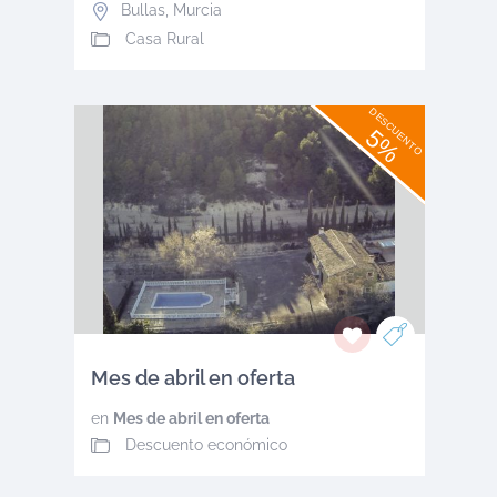
Bullas
,
Murcia
Casa Rural
DESCUENTO
5%
Mes de abril en oferta
en
Mes de abril en oferta
Descuento económico